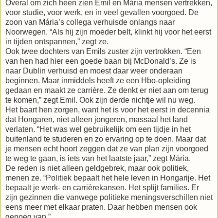
Overal om zich heen zien Emil en Mária mensen vertrekken,
voor studie, voor werk, en in veel gevallen voorgoed. De
zoon van Mária’s collega verhuisde onlangs naar
Noorwegen. “Als hij zijn moeder belt, klinkt hij voor het eerst
in tijden ontspannen,” zegt ze.
Ook twee dochters van Emils zuster zijn vertrokken. “Een
van hen had hier een goede baan bij McDonald’s. Ze is
naar Dublin verhuisd en moest daar weer onderaan
beginnen. Maar inmiddels heeft ze een Hbo-opleiding
gedaan en maakt ze carrière. Ze denkt er niet aan om terug
te komen,” zegt Emil. Ook zijn derde nichtje wil nu weg.
Het baart hen zorgen, want het is voor het eerst in decennia
dat Hongaren, niet alleen jongeren, massaal het land
verlaten. “Het was wel gebruikelijk om een tijdje in het
buitenland te studeren en zo ervaring op te doen. Maar dat
je mensen echt hoort zeggen dat ze van plan zijn voorgoed
te weg te gaan, is iets van het laatste jaar,” zegt Mária.
De reden is niet alleen geldgebrek, maar ook politiek,
menen ze. “Politiek bepaalt het hele leven in Hongarije. Het
bepaalt je werk- en carrièrekansen. Het splijt families. Er
zijn gezinnen die vanwege politieke meningsverschillen niet
eens meer met elkaar praten. Daar hebben mensen ook
genoeg va
n.”