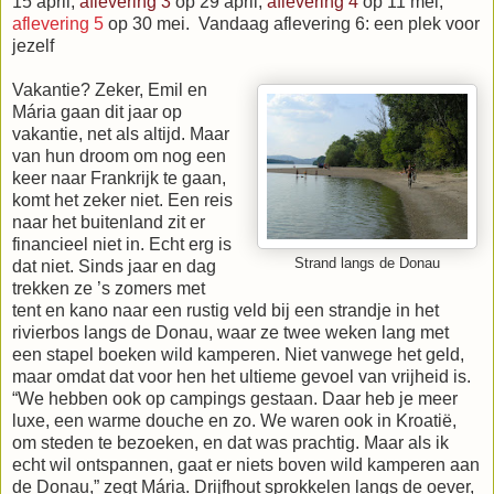
15 april,
aflevering 3
op 29 april,
aflevering 4
op 11 mei,
aflevering 5
op 30 mei. Vandaag aflevering 6: een plek voor
jezelf
Vakantie? Zeker, Emil en
Mária gaan dit jaar op
vakantie, net als altijd. Maar
van hun droom om nog een
keer naar Frankrijk te gaan,
komt het zeker niet. Een reis
naar het buitenland zit er
financieel niet in. Echt erg is
Strand langs de Donau
dat niet. Sinds jaar en dag
trekken ze ’s zomers met
tent en kano naar een rustig veld bij een strandje in het
rivierbos langs de Donau, waar ze twee weken lang met
een stapel boeken wild kamperen. Niet vanwege het geld,
maar omdat dat voor hen het ultieme gevoel van vrijheid is.
“We hebben ook op campings gestaan. Daar heb je meer
luxe, een warme douche en zo. We waren ook in Kroatië,
om steden te bezoeken, en dat was prachtig. Maar als ik
echt wil ontspannen, gaat er niets boven wild kamperen aan
de Donau,” zegt Mária. Drijfhout sprokkelen langs de oever,