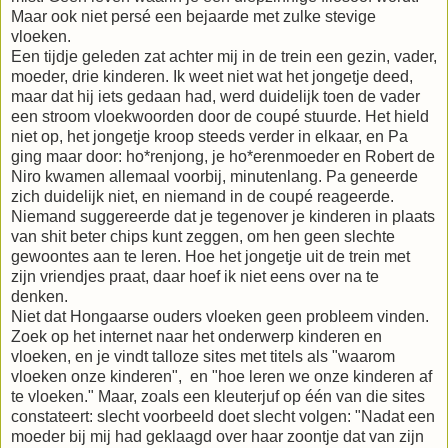
Maar ook niet persé een bejaarde met zulke stevige
vloeken.
Een tijdje geleden zat achter mij in de trein een gezin, vader,
moeder, drie kinderen. Ik weet niet wat het jongetje deed,
maar dat hij iets gedaan had, werd duidelijk toen de vader
een stroom vloekwoorden door de coupé stuurde. Het hield
niet op, het jongetje kroop steeds verder in elkaar, en Pa
ging maar door: ho*renjong, je ho*erenmoeder en Robert de
Niro kwamen allemaal voorbij, minutenlang. Pa geneerde
zich duidelijk niet, en niemand in de coupé reageerde.
Niemand suggereerde dat je tegenover je kinderen in plaats
van shit beter chips kunt zeggen, om hen geen slechte
gewoontes aan te leren. Hoe het jongetje uit de trein met
zijn vriendjes praat, daar hoef ik niet eens over na te
denken.
Niet dat Hongaarse ouders vloeken geen probleem vinden.
Zoek op het internet naar het onderwerp kinderen en
vloeken, en je vindt talloze sites met titels als "waarom
vloeken onze kinderen", en "hoe leren we onze kinderen af
te vloeken." Maar, zoals een kleuterjuf op één van die sites
constateert: slecht voorbeeld doet slecht volgen: "Nadat een
moeder bij mij had geklaagd over haar zoontje dat van zijn