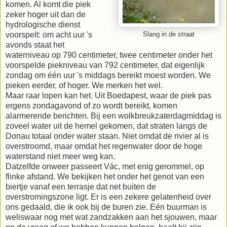
komen. Al komt die piek
zeker hoger uit dan de
hydrologische dienst
voorspelt: om acht uur 's
Slang in de straat
avonds staat het
waterniveau op 790 centimeter, twee centimeter onder het
voorspelde piekniveau van 792 centimeter, dat eigenlijk
zondag om één uur 's middags bereikt moest worden. We
pieken eerder, of hoger. We merken het wel.
Maar raar lopen kan het. Uit Boedapest, waar de piek pas
ergens zondagavond of zo wordt bereikt, komen
alarmerende berichten. Bij een wolkbreukzaterdagmiddag is
zoveel water uit de hemel gekomen, dat straten langs de
Donau totaal onder water staan. Niet omdat de rivier al is
overstroomd, maar omdat het regenwater door de hoge
waterstand niet meer weg kan.
Datzelfde onweer passeert Vác, met enig gerommel, op
flinke afstand. We bekijken het onder het genot van een
biertje vanaf een terrasje dat net buiten de
overstromingszone ligt. Er is een zekere gelatenheid over
ons gedaald, die ik ook bij de buren zie. Eén buurman is
weliswaar nog met wat zandzakken aan het sjouwen, maar