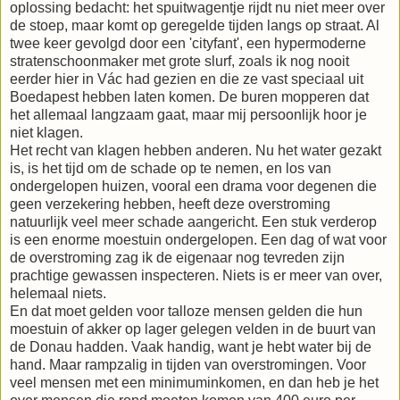
oplossing bedacht: het spuitwagentje rijdt nu niet meer over
de stoep, maar komt op geregelde tijden langs op straat. Al
twee keer gevolgd door een 'cityfant', een hypermoderne
stratenschoonmaker met grote slurf, zoals ik nog nooit
eerder hier in Vác had gezien en die ze vast speciaal uit
Boedapest hebben laten komen. De buren mopperen dat
het allemaal langzaam gaat, maar mij persoonlijk hoor je
niet klagen.
Het recht van klagen hebben anderen. Nu het water gezakt
is, is het tijd om de schade op te nemen, en los van
ondergelopen huizen, vooral een drama voor degenen die
geen verzekering hebben, heeft deze overstroming
natuurlijk veel meer schade aangericht. Een stuk verderop
is een enorme moestuin ondergelopen. Een dag of wat voor
de overstroming zag ik de eigenaar nog tevreden zijn
prachtige gewassen inspecteren. Niets is er meer van over,
helemaal niets.
En dat moet gelden voor talloze mensen gelden die hun
moestuin of akker op lager gelegen velden in de buurt van
de Donau hadden. Vaak handig, want je hebt water bij de
hand. Maar rampzalig in tijden van overstromingen. Voor
veel mensen met een minimuminkomen, en dan heb je het