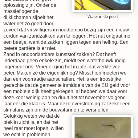
oplossing zijn. Onder de
massief ogende
Water in de poort
dijklichamen sijpelt het
water net zo goed door,
zoveel dat vrijwilligers in noodtempo bezig zijn een nieuw
cordon van zandzakken aan te leggen. Het nut ontgaat me
een beetje, want de zakken liggen tegen een helling. Een
betere barrière is er niet.
Zand in ondoorlaatbare kunststof zakken? Dat heeft
inderdaad geen enkele zin, meldt een waterbouwkundig
ingenieur ons. Vroeger ging het in jute, dat werkte veel
beter. Maken ze die eigenlijk nog? Misschien moeten we
dan een voorraadje aanschaffen. Het is een troostrijke
gedachte dat de gemeente inmiddels van de EU geld voor
een mobiele dijk heeft gekregen, al hebben we daar voor
deze keer weinig aan en duurt het tot november volgend
jaar eer die klaar is. Maar deze overstroming zal zeker een
stimulans zijn om de bouwplannen te versnellen.
Gelukkig weten we dat de
piek in zicht is, en dat het
heel raar moet lopen, willen
we echt in problemen