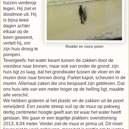
huizen verderop
tegen. Hij ziet er
doodmoe uit. Hij
is bijna twee
dagen achter
elkaar op de
been geweest,
vertelt hij, om
Modder en vieze poten
zijn huis droog te
pompen.
Tevergeefs: het water kwam tussen de zakken door de
voordeur naar binnen, maar ook van onder de grond: zijn
huis ligt zo laag, dat het grondwater tussen de vloer en de
muren door naar binnen drong. Parket kapot, scheuren in de
muren. Allemaal zaken die ons bespaard zijn gebleven. Dat
ons huis iets van een meter hoger op de helling ligt, maakte
alle verschil.
We hebben gisteren al het plastic en de zakken uit de poort
verwijderd. Een zwarte streep vuil op de muur op pakweg
dertig centimeter hoogte geeft aan tot waar het water heeft
gestaan. We gaan er een tegeltje plakken: overstroming
2013, 8,04 meter. Verder ziet de muur er prima uit. Dit moet