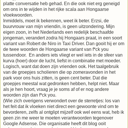
platte conversatie heb gehad. En die ook niet erg geneigd
om ons in te wijden in het rijke scala aan Hongaarse
vloekwoorden.
Inmiddels, moet ik bekennen, weet ik beter. Erzsi, de
buurvrouw van mijn vriendin, is geen uitzondering. Mijn
eigen zoon, in het Nederlands een redelijk beschaafde
jongeman, verandert zodra hij Hongaars praat, in een soort
variant van Robert de Niro in Taxi Driver. Dan gooit hij er om
de twee woorden de Hongaarse variant van f*ck you
tussendoor. En anders iets vliegt er wel iets in de sfeer van
kurva (hoer) door de lucht, liefst in combinatie met moeder.
Logisch, want dat doen zijn vrienden ook. Het taalgebruik
van de groepjes scholieren die op zomeravonden in het
park voor ons huis zitten, is geen cent beter. Dat die
groepjes meestal wat gedronken hebben, helpt niet. Maar
als je hen hoort, vraag je je soms af of er nog andere
woorden zijn dan f*ck you.
(Wie zich overigens verwondert over de sterretjes: los van
het feit dat ik vloeken niet direct een gewoonte vind om te
bevorderen, zelfs al ontglipt mijzelf ook wel eens wat, heb ik
geen zin me weer te moeten verantwoorden tegenover
Google Adsense. Die organisatie heeft dit blog ooit