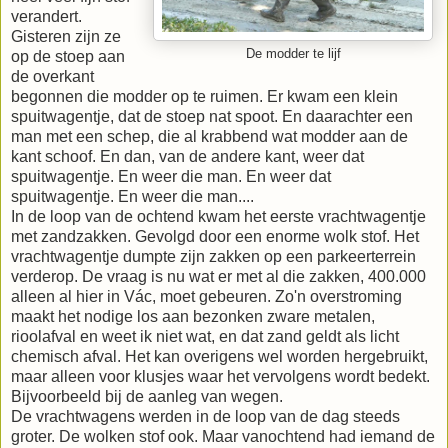
verandert.
Gisteren zijn ze
De modder te lijf
op de stoep aan
de overkant
begonnen die modder op te ruimen. Er kwam een klein
spuitwagentje, dat de stoep nat spoot. En daarachter een
man met een schep, die al krabbend wat modder aan de
kant schoof. En dan, van de andere kant, weer dat
spuitwagentje. En weer die man. En weer dat
spuitwagentje. En weer die man....
In de loop van de ochtend kwam het eerste vrachtwagentje
met zandzakken. Gevolgd door een enorme wolk stof. Het
vrachtwagentje dumpte zijn zakken op een parkeerterrein
verderop. De vraag is nu wat er met al die zakken, 400.000
alleen al hier in Vác, moet gebeuren. Zo'n overstroming
maakt het nodige los aan bezonken zware metalen,
rioolafval en weet ik niet wat, en dat zand geldt als licht
chemisch afval. Het kan overigens wel worden hergebruikt,
maar alleen voor klusjes waar het vervolgens wordt bedekt.
Bijvoorbeeld bij de aanleg van wegen.
De vrachtwagens werden in de loop van de dag steeds
groter. De wolken stof ook. Maar vanochtend had iemand de