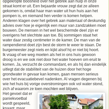
opgekropte boosheid over het gebrek aan hulp in onze
straat komt er uit. Een bejaarde vrouw zegt dat ze alleen
gekomen is, omdat haar man water uit hun huis aan het
pompen is, en niemand hen verder is komen helpen.
Anderen klagen over het gebrek aan materiaal of deskundig
advies over hoe je eigenlijk een muur van zandzakken moet
bouwen. De mensen in het wel beschermde deel zijn er
overigens het slechtste aan toe. Bij sommigen staat het
water daar zestig centimeter in de kamer. De man van de
rampendienst doet zijn best de storm te weer te staan. De
burgemeester zegt niets en kijkt alsof hij er niet bij hoort.
Ik vraag of we weg moeten als het in ons huis gewoon
droog is en we ook niet door het water hoeven om eruit te
komen. Ja, verzucht de commandant, en als hij dan eindelijk
uitlegt dat de stabiliteit van de huizen door het hoge
grondwater in gevaar kan komen, gaan mensen serieus
over het evacuatiebevel nadenken. Al vragen degenen bij
wie het huis bij vorige overstromingen ook vol water stond,
zich af waarom ze toen mochten wel blijven.
Het gevoel dat er
paniekvoetbal
wordt gespeeld,
knaagt, maar