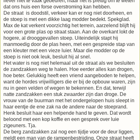
liever niet te vaak gebeuren, maar het is prettig om te weten
dat ons huis een forse overstroming kan hebben.
De straat is doodstil, verkeer kan er nog niet doorheen, en
de stoep is met een dikke laag modder bedekt. Spekglad.
Max de kat verkent voorzichtig het terrein, aarzelend blijft hij
voor een grote plas op straat staan. Aan de overkant lokt de
hogere, al drooggevallen stoep. Uiteindelijk stapt hij
manmoedig door de plas heen, met een gespreide stap van
een kleuter met een vieze luier. Maar die modder op de
stoep is niet ook leuk, besluit hij al snel.
Het water is nog niet helemaal uit de straat als we besluiten
de zandzakken weg te halen. Hoe eerder alles kan drogen,
hoe beter. Gelukkig heeft een vriend aangeboden te helpen,
want de hordes vrijwilligers die er bij de opbouw waren, zijn
nu in geen velden of wegen te bekennen. En dat, terwijl
natte zandzakken een stuk zwaarder zijn dan droge. De
vrouw van de buurman met het ondergelopen huis sleept in
haar eentje de ene zak na de andere naar de stoeprand.
Henk besluit haar een helpende hand te geven. Dat wordt
beloond met een kop koffie en een gesprek over luie
zigeuners. Tja.
De berg zandzakken zal nog een tijdje voor de deur liggen,
meldt een man van de rampenbestrijding. Onze straat heeft