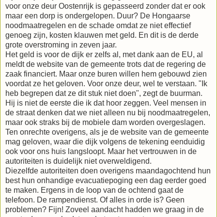
voor onze deur Oostenrijk is gepasseerd zonder dat er ook
maar een dorp is ondergelopen. Duur? De Hongaarse
noodmaatregelen en de schade omdat ze niet effectief
genoeg zijn, kosten klauwen met geld. En dit is de derde
grote overstroming in zeven jaar.
Het geld is voor de dijk er zelfs al, met dank aan de EU, al
meldt de website van de gemeente trots dat de regering de
zaak financiert. Maar onze buren willen hem gebouwd zien
voordat ze het geloven. Voor onze deur, wel te verstaan. "Ik
heb begrepen dat ze dit stuk niet doen", zegt de buurman.
Hij is niet de eerste die ik dat hoor zeggen. Veel mensen in
de straat denken dat we niet alleen nu bij noodmaatregelen,
maar ook straks bij de mobiele dam worden overgeslagen.
Ten onrechte overigens, als je de website van de gemeente
mag geloven, waar die dijk volgens de tekening eenduidig
ook voor ons huis langsloopt. Maar het vertrouwen in de
autoriteiten is duidelijk niet overweldigend.
Diezelfde autoriteiten doen overigens maandagochtend hun
best hun onhandige evacuatiepoging een dag eerder goed
te maken. Ergens in de loop van de ochtend gaat de
telefoon. De rampendienst. Of alles in orde is? Geen
problemen? Fijn! Zoveel aandacht hadden we graag in de