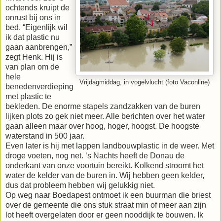
ochtends kruipt de
onrust bij ons in
bed. “Eigenlijk wil
ik dat plastic nu
gaan aanbrengen,”
zegt Henk. Hij is
van plan om de
hele
Vrijdagmiddag, in vogelvlucht (foto Vaconline)
benedenverdieping
met plastic te
bekleden. De enorme stapels zandzakken van de buren
lijken plots zo gek niet meer. Alle berichten over het water
gaan alleen maar over hoog, hoger, hoogst. De hoogste
waterstand in 500 jaar.
Even later is hij met lappen landbouwplastic in de weer. Met
droge voeten, nog net. ‘s Nachts heeft de Donau de
onderkant van onze voortuin bereikt. Kolkend stroomt het
water de kelder van de buren in. Wij hebben geen kelder,
dus dat probleem hebben wij gelukkig niet.
Op weg naar Boedapest ontmoet ik een buurman die briest
over de gemeente die ons stuk straat min of meer aan zijn
lot heeft overgelaten door er geen nooddijk te bouwen. Ik