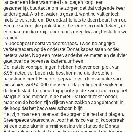
lanceer een idee waarmee ik al dagen loop: een
gezamenlijk buurtactie om te zorgen dat dat volgende keer
anders gaat. Als het water is gezakt, want nu valt er toch
niets te veranderen. De gedachte iets te doen beurt hem op.
Een gezamenlijke protestbrief die iedereen ondertekent, en
een paar media erbij kunnen ook geen kwaad, besluiten we
samen.
In Boedapest heerst verkeerschaos. Twee belangrijke
verkeersaders op de onderste Donaukades staan onder
meters water. Nog een meter, anderhalve meter, en de rivier
gaat over de bovenste kademuur heen.
De laatste voorspellingen hebben het over een piek van
8,95 meter, ver boven de bescherming die de stenen
balustrade biedt. Er wordt gepraat over de evacuatie van
misschien wel 50.000 mensen uit lager liggende wijken in
de hoofdstad. Een hoofdpijnpunt zijn de zwembaden op het
Margit-eiland midden in de rivier. Dat loopt zeker onder,
maar om de baden zijn dijken van zakken aangebracht, in
de hoop dat het badwater schoon blijft.
Het zijn maar een paar van de zorgen die het land plagen.
Greenpeace waarschuwt voor het risico van dijkdoorbraak
bij een oude aluminiummijnopslag vlak langs de Donau.
Elders raken oude dijken volkomen doorweekt en dreigen