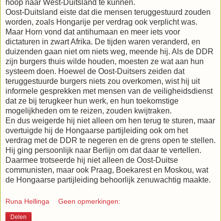
hoop naar West-Duitsland te kunnen.
Oost-Duitsland eiste dat die mensen teruggestuurd zouden
worden, zoals Hongarije per verdrag ook verplicht was.
Maar Horn vond dat antihumaan en meer iets voor
dictaturen in zwart Afrika. De tijden waren veranderd, en
duizenden gaan niet om niets weg, meende hij. Als de DDR
zijn burgers thuis wilde houden, moesten ze wat aan hun
systeem doen. Hoewel de Oost-Duitsers zeiden dat
teruggestuurde burgers niets zou overkomen, wist hij uit
informele gesprekken met mensen van de veiligheidsdienst
dat ze bij terugkeer hun werk, en hun toekomstige
mogelijkheden om te reizen, zouden kwijtraken.
En dus weigerde hij niet alleen om hen terug te sturen, maar
overtuigde hij de Hongaarse partijleiding ook om het
verdrag met de DDR te negeren en de grens open te stellen.
Hij ging persoonlijk naar Berlijn om dat daar te vertellen.
Daarmee trotseerde hij niet alleen de Oost-Duitse
communisten, maar ook Praag, Boekarest en Moskou, wat
de Hongaarse partijleiding behoorlijk zenuwachtig maakte.
Runa Hellinga
Geen opmerkingen:
Delen