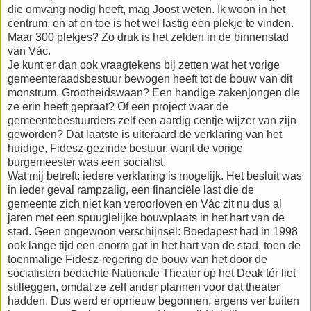
die omvang nodig heeft, mag Joost weten. Ik woon in het
centrum, en af en toe is het wel lastig een plekje te vinden.
Maar 300 plekjes? Zo druk is het zelden in de binnenstad
van Vác.
Je kunt er dan ook vraagtekens bij zetten wat het vorige
gemeenteraadsbestuur bewogen heeft tot de bouw van dit
monstrum. Grootheidswaan? Een handige zakenjongen die
ze erin heeft gepraat? Of een project waar de
gemeentebestuurders zelf een aardig centje wijzer van zijn
geworden? Dat laatste is uiteraard de verklaring van het
huidige, Fidesz-gezinde bestuur, want de vorige
burgemeester was een socialist.
Wat mij betreft: iedere verklaring is mogelijk. Het besluit was
in ieder geval rampzalig, een financiële last die de
gemeente zich niet kan veroorloven en Vác zit nu dus al
jaren met een spuuglelijke bouwplaats in het hart van de
stad. Geen ongewoon verschijnsel: Boedapest had in 1998
ook lange tijd een enorm gat in het hart van de stad, toen de
toenmalige Fidesz-regering de bouw van het door de
socialisten bedachte Nationale Theater op het Deak tér liet
stilleggen, omdat ze zelf ander plannen voor dat theater
hadden. Dus werd er opnieuw begonnen, ergens ver buiten