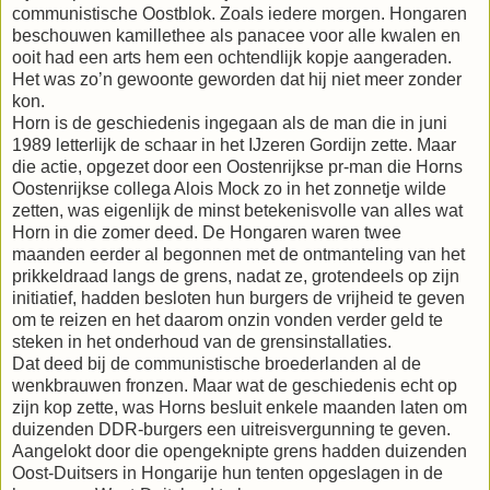
communistische Oostblok. Zoals iedere morgen. Hongaren
beschouwen kamillethee als panacee voor alle kwalen en
ooit had een arts hem een ochtendlijk kopje aangeraden.
Het was zo’n gewoonte geworden dat hij niet meer zonder
kon.
Horn is de geschiedenis ingegaan als de man die in juni
1989 letterlijk de schaar in het IJzeren Gordijn zette. Maar
die actie, opgezet door een Oostenrijkse pr-man die Horns
Oostenrijkse collega Alois Mock zo in het zonnetje wilde
zetten, was eigenlijk de minst betekenisvolle van alles wat
Horn in die zomer deed. De Hongaren waren twee
maanden eerder al begonnen met de ontmanteling van het
prikkeldraad langs de grens, nadat ze, grotendeels op zijn
initiatief, hadden besloten hun burgers de vrijheid te geven
om te reizen en het daarom onzin vonden verder geld te
steken in het onderhoud van de grensinstallaties.
Dat deed bij de communistische broederlanden al de
wenkbrauwen fronzen. Maar wat de geschiedenis echt op
zijn kop zette, was Horns besluit enkele maanden laten om
duizenden DDR-burgers een uitreisvergunning te geven.
Aangelokt door die opengeknipte grens hadden duizenden
Oost-Duitsers in Hongarije hun tenten opgeslagen in de