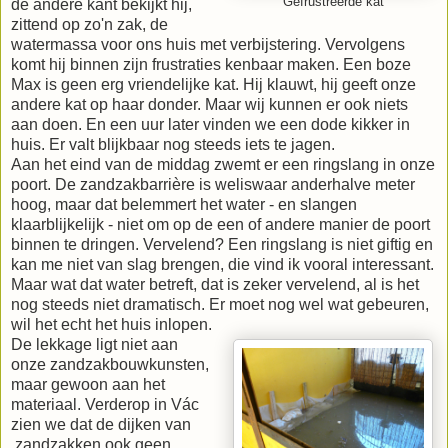
Gefrustreerde kat
de andere kant bekijkt hij,
zittend op zo'n zak, de
watermassa voor ons huis met verbijstering. Vervolgens
komt hij binnen zijn frustraties kenbaar maken. Een boze
Max is geen erg vriendelijke kat. Hij klauwt, hij geeft onze
andere kat op haar donder. Maar wij kunnen er ook niets
aan doen. En een uur later vinden we een dode kikker in
huis. Er valt blijkbaar nog steeds iets te jagen.
Aan het eind van de middag zwemt er een ringslang in onze
poort. De zandzakbarrière is weliswaar anderhalve meter
hoog, maar dat belemmert het water - en slangen
klaarblijkelijk - niet om op de een of andere manier de poort
binnen te dringen. Vervelend? Een ringslang is niet giftig en
kan me niet van slag brengen, die vind ik vooral interessant.
Maar wat dat water betreft, dat is zeker vervelend, al is het
nog steeds niet dramatisch. Er moet nog wel wat gebeuren,
wil het echt het huis inlopen.
De lekkage ligt niet aan
onze zandzakbouwkunsten,
maar gewoon aan het
materiaal. Verderop in Vác
zien we dat de dijken van
zandzakken ook geen