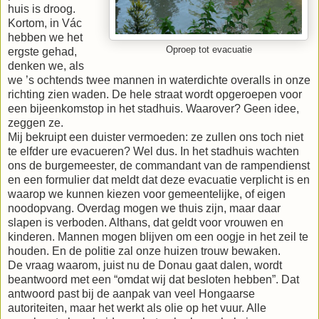
huis is droog.
Kortom, in Vác
hebben we het
Oproep tot evacuatie
ergste gehad,
denken we, als
we ’s ochtends twee mannen in waterdichte overalls in onze
richting zien waden. De hele straat wordt opgeroepen voor
een bijeenkomstop in het stadhuis. Waarover? Geen idee,
zeggen ze.
Mij bekruipt een duister vermoeden: ze zullen ons toch niet
te elfder ure evacueren? Wel dus. In het stadhuis wachten
ons de burgemeester, de commandant van de rampendienst
en een formulier dat meldt dat deze evacuatie verplicht is en
waarop we kunnen kiezen voor gemeentelijke, of eigen
noodopvang. Overdag mogen we thuis zijn, maar daar
slapen is verboden. Althans, dat geldt voor vrouwen en
kinderen. Mannen mogen blijven om een oogje in het zeil te
houden. En de politie zal onze huizen trouw bewaken.
De vraag waarom, juist nu de Donau gaat dalen, wordt
beantwoord met een “omdat wij dat besloten hebben”. Dat
antwoord past bij de aanpak van veel Hongaarse
autoriteiten, maar het werkt als olie op het vuur. Alle