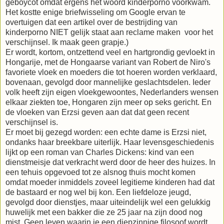
geboycot omdat ergens het woord kinderporno voorkwam.
Het kostte enige briefwisseling om Google ervan te
overtuigen dat een artikel over de bestrijding van
kinderporno NIET gelijk staat aan reclame maken voor het
verschijnsel. Ik maak geen grapje.)
Er wordt, kortom, ontzettend veel en hartgrondig gevloekt in
Hongarije, met de Hongaarse variant van Robert de Niro's
favoriete vloek en moeders die tot hoeren worden verklaard,
bovenaan, gevolgd door mannelijke geslachtsdelen. Ieder
volk heeft zijn eigen vloekgewoontes, Nederlanders wensen
elkaar ziekten toe, Hongaren zijn meer op seks gericht. En
de vloeken van Erzsi geven aan dat dat geen recent
verschijnsel is.
Er moet bij gezegd worden: een echte dame is Erzsi niet,
ondanks haar breekbare uiterlijk. Haar levensgeschiedenis
lijkt op een roman van Charles Dickens: kind van een
dienstmeisje dat verkracht werd door de heer des huizes. In
een tehuis opgevoed tot ze alsnog thuis mocht komen
omdat moeder inmiddels zoveel legitieme kinderen had dat
de bastaard er nog wel bij kon. Een liefdeloze jeugd,
gevolgd door dienstjes, maar uiteindelijk wel een gelukkig
huwelijk met een bakker die ze 25 jaar na zijn dood nog
mist. Geen leven waarin je een diepzinnige filosoof wordt.