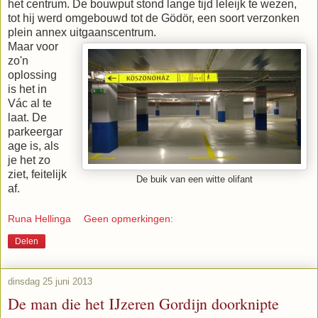
het centrum. De bouwput stond lange tijd leleijk te wezen,
tot hij werd omgebouwd tot de Gödör, een soort verzonken
plein annex uitgaanscentrum.
Maar voor
zo'n
oplossing
is het in
Vác al te
laat. De
parkeergar
age is, als
je het zo
ziet, feitelijk
De buik van een witte olifant
af.
Runa Hellinga
Geen opmerkingen:
Delen
dinsdag 25 juni 2013
De man die het IJzeren Gordijn doorknipte