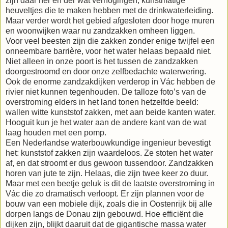
zijn daar her en der wat verhogingen, kunstmatige
heuveltjes die te maken hebben met de drinkwaterleiding.
Maar verder wordt het gebied afgesloten door hoge muren
en woonwijken waar nu zandzakken omheen liggen.
Voor veel beesten zijn die zakken zonder enige twijfel een
onneembare barrière, voor het water helaas bepaald niet.
Niet alleen in onze poort is het tussen de zandzakken
doorgestroomd en door onze zelfbedachte waterwering.
Ook de enorme zandzakdijken verderop in Vác hebben de
rivier niet kunnen tegenhouden. De talloze foto’s van de
overstroming elders in het land tonen hetzelfde beeld:
wallen witte kunststof zakken, met aan beide kanten water.
Hooguit kun je het water aan de andere kant van de wat
laag houden met een pomp.
Een Nederlandse waterbouwkundige ingenieur bevestigt
het: kunststof zakken zijn waardeloos. Ze stoten het water
af, en dat stroomt er dus gewoon tussendoor. Zandzakken
horen van jute te zijn. Helaas, die zijn twee keer zo duur.
Maar met een beetje geluk is dit de laatste overstroming in
Vác die zo dramatisch verloopt. Er zijn plannen voor de
bouw van een mobiele dijk, zoals die in Oostenrijk bij alle
dorpen langs de Donau zijn gebouwd. Hoe efficiënt die
dijken zijn, blijkt daaruit dat de gigantische massa water