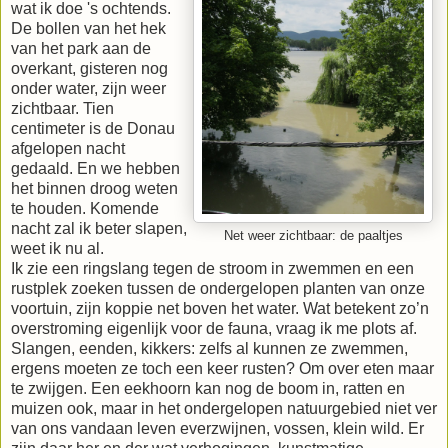
wat ik doe 's ochtends.
De bollen van het hek
van het park aan de
overkant, gisteren nog
onder water, zijn weer
zichtbaar. Tien
centimeter is de Donau
afgelopen nacht
gedaald. En we hebben
het binnen droog weten
te houden. Komende
nacht zal ik beter slapen,
Net weer zichtbaar: de paaltjes
weet ik nu al.
Ik zie een ringslang tegen de stroom in zwemmen en een
rustplek zoeken tussen de ondergelopen planten van onze
voortuin, zijn koppie net boven het water. Wat betekent zo’n
overstroming eigenlijk voor de fauna, vraag ik me plots af.
Slangen, eenden, kikkers: zelfs al kunnen ze zwemmen,
ergens moeten ze toch een keer rusten? Om over eten maar
te zwijgen. Een eekhoorn kan nog de boom in, ratten en
muizen ook, maar in het ondergelopen natuurgebied niet ver
van ons vandaan leven everzwijnen, vossen, klein wild. Er