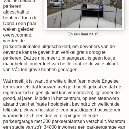
Vác het betaald
parkeren
afgeschaft te
hebben. Toen de
Donau een paar
weken geleden
Op een haar na af...
overstroomde,
werden de
parkeerautomaten uitgeschakeld, om bewoners van de
oever de kans te geven hun vehikel gratis droog te
parkeren. Dat ze niet meer zijn aangezet, is geen foutje,
maar beleid: onderdeel van het feit dat ze de witte olifant
van Vác ten grave hebben gedragen.
Wat moeilijk is, want die witte olifant (een mooie Engelse
term voor iets dat klauwen met geld heeft gekost en dat de
eigenaar zich eigenlijk niet kan veroorloven) ligt onder de
grond, al jaren. Midden in het centrum, op een steenworp
afstand van het fraaie hoofdplein, bevindt zich wellicht de
lelijkste plek van het stadje: een braakliggend bouwterrein
waaronder zich een drie verdiepingen tellende
parkeergarage met 300 parkeerplaatsen verschuilt. Waarom
een stadje van zo'n 34000 inwoners een parkeergarage van