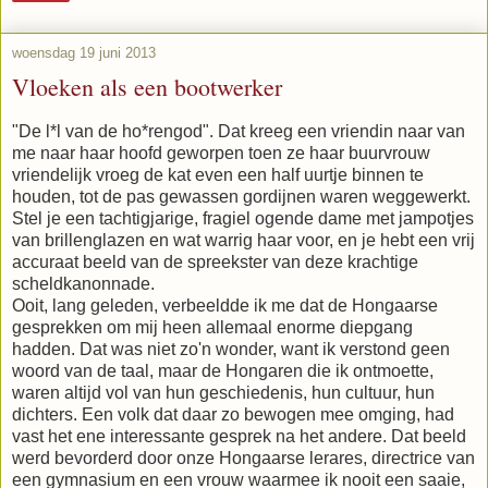
woensdag 19 juni 2013
Vloeken als een bootwerker
"De l*l van de ho*rengod". Dat kreeg een vriendin naar van
me naar haar hoofd geworpen toen ze haar buurvrouw
vriendelijk vroeg de kat even een half uurtje binnen te
houden, tot de pas gewassen gordijnen waren weggewerkt.
Stel je een tachtigjarige, fragiel ogende dame met jampotjes
van brillenglazen en wat warrig haar voor, en je hebt een vrij
accuraat beeld van de spreekster van deze krachtige
scheldkanonnade.
Ooit, lang geleden, verbeeldde ik me dat de Hongaarse
gesprekken om mij heen allemaal enorme diepgang
hadden. Dat was niet zo'n wonder, want ik verstond geen
woord van de taal, maar de Hongaren die ik ontmoette,
waren altijd vol van hun geschiedenis, hun cultuur, hun
dichters. Een volk dat daar zo bewogen mee omging, had
vast het ene interessante gesprek na het andere. Dat beeld
werd bevorderd door onze Hongaarse lerares, directrice van
een gymnasium en een vrouw waarmee ik nooit een saaie,