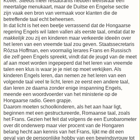
Kövér. Steeds meer restaurants hebben weliswaar een
meertalige menukaart, maar de Duitse en Engelse sectie
zijn vaak een bron van vermaak voor klanten die de
betreffende taal echt beheersen.
In dat licht is het een beetje verrassend dat de Hongaarse
regering Engels wil laten vallen als eerste taal, omdat dat
te
makkelijk
zou zij en kinderen maar verkeerde ideeën over
het leren van een vreemde taal zou geven. Staatssecretaris
Rózsa Hoffman, een voormalig lerares Frans en Russisch
die zelf geen Engels spreekt, vindt dat de jeugd van de meet
af aan moet worden ingepeperd dat het leren van vreemde
talen een klus is waar je je niet op moet verkijken. Als
kinderen Engels leren, dan nemen ze het leren van een
volgende taal veel te licht, leren ze eerst een andere taal,
dan leren ze daarna zonder enige inspanning Engels,
meende een woordvoerder van het ministerie op de
Hongaarse radio. Geen grapje.
Daarom moeten schoolkinderen, als het aan haar ligt,
beginnen met een gestructureerde, Romaanse taal, zoals
het Frans. Gezien het feit dat volgens de een Eurobarometer
over dit onderwerp maar vier procent van de Hongaren
belang hecht aan kennis van het Frans, lijkt me dit een
geval van de persoonlijke hobby van een bewindsvrouw tot