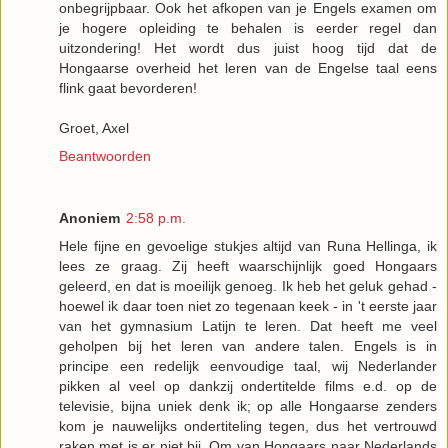
onbegrijpbaar. Ook het afkopen van je Engels examen om
je hogere opleiding te behalen is eerder regel dan
uitzondering! Het wordt dus juist hoog tijd dat de
Hongaarse overheid het leren van de Engelse taal eens
flink gaat bevorderen!
Groet, Axel
Beantwoorden
Anoniem
2:58 p.m.
Hele fijne en gevoelige stukjes altijd van Runa Hellinga, ik
lees ze graag. Zij heeft waarschijnlijk goed Hongaars
geleerd, en dat is moeilijk genoeg. Ik heb het geluk gehad -
hoewel ik daar toen niet zo tegenaan keek - in 't eerste jaar
van het gymnasium Latijn te leren. Dat heeft me veel
geholpen bij het leren van andere talen. Engels is in
principe een redelijk eenvoudige taal, wij Nederlander
pikken al veel op dankzij ondertitelde films e.d. op de
televisie, bijna uniek denk ik; op alle Hongaarse zenders
kom je nauwelijks ondertiteling tegen, dus het vertrouwd
raken met is er niet bij. Om van Hongaars naar Nederlands