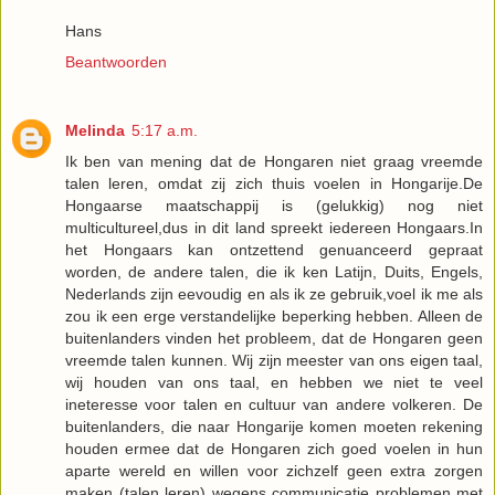
Hans
Beantwoorden
Melinda
5:17 a.m.
Ik ben van mening dat de Hongaren niet graag vreemde
talen leren, omdat zij zich thuis voelen in Hongarije.De
Hongaarse maatschappij is (gelukkig) nog niet
multicultureel,dus in dit land spreekt iedereen Hongaars.In
het Hongaars kan ontzettend genuanceerd gepraat
worden, de andere talen, die ik ken Latijn, Duits, Engels,
Nederlands zijn eevoudig en als ik ze gebruik,voel ik me als
zou ik een erge verstandelijke beperking hebben. Alleen de
buitenlanders vinden het probleem, dat de Hongaren geen
vreemde talen kunnen. Wij zijn meester van ons eigen taal,
wij houden van ons taal, en hebben we niet te veel
ineteresse voor talen en cultuur van andere volkeren. De
buitenlanders, die naar Hongarije komen moeten rekening
houden ermee dat de Hongaren zich goed voelen in hun
aparte wereld en willen voor zichzelf geen extra zorgen
maken (talen leren) wegens communicatie problemen met