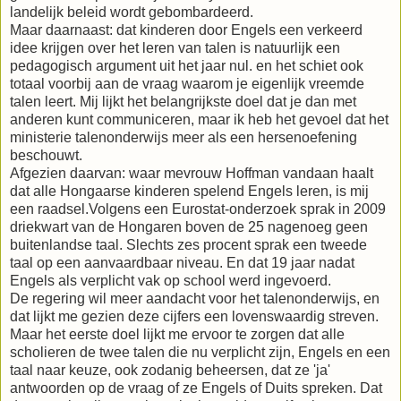
landelijk beleid wordt gebombardeerd.
Maar daarnaast: dat kinderen door Engels een verkeerd
idee krijgen over het leren van talen is natuurlijk een
pedagogisch argument uit het jaar nul. en het schiet ook
totaal voorbij aan de vraag waarom je eigenlijk vreemde
talen leert. Mij lijkt het belangrijkste doel dat je dan met
anderen kunt communiceren, maar ik heb het gevoel dat het
ministerie talenonderwijs meer als een hersenoefening
beschouwt.
Afgezien daarvan: waar mevrouw Hoffman vandaan haalt
dat alle Hongaarse kinderen spelend Engels leren, is mij
een raadsel.Volgens een Eurostat-onderzoek sprak in 2009
driekwart van de Hongaren boven de 25 nagenoeg geen
buitenlandse taal. Slechts zes procent sprak een tweede
taal op een aanvaardbaar niveau. En dat 19 jaar nadat
Engels als verplicht vak op school werd ingevoerd.
De regering wil meer aandacht voor het talenonderwijs, en
dat lijkt me gezien deze cijfers een lovenswaardig streven.
Maar het eerste doel lijkt me ervoor te zorgen dat alle
scholieren de twee talen die nu verplicht zijn, Engels en een
taal naar keuze, ook zodanig beheersen, dat ze 'ja'
antwoorden op de vraag of ze Engels of Duits spreken. Dat