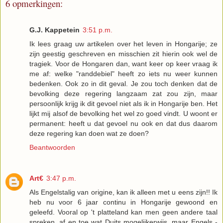
6 opmerkingen:
G.J. Kappetein
3:51 p.m.
Ik lees graag uw artikelen over het leven in Hongarije; ze
zijn geestig geschreven en misschien zit hierin ook wel de
tragiek. Voor de Hongaren dan, want keer op keer vraag ik
me af: welke "randdebiel" heeft zo iets nu weer kunnen
bedenken. Ook zo in dit geval. Je zou toch denken dat de
bevolking deze regering langzaam zat zou zijn, maar
persoonlijk krijg ik dit gevoel niet als ik in Hongarije ben. Het
lijkt mij alsof de bevolking het wel zo goed vindt. U woont er
permanent: heeft u dat gevoel nu ook en dat dus daarom
deze regering kan doen wat ze doen?
Beantwoorden
Art€
3:47 p.m.
Als Engelstalig van origine, kan ik alleen met u eens zijn!! Ik
heb nu voor 6 jaar continu in Hongarije gewoond en
geleefd. Vooral op 't platteland kan men geen andere taal
spreken, af en toe wat Duits mogelijkerwijs, maar Engels -