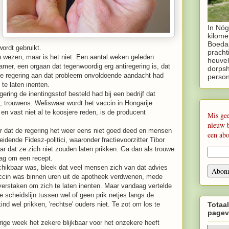
In Nóg
kilome
Boedap
wordt gebruikt.
pracht
n wezen, maar is het niet. Een aantal weken geleden
heuvel
mer, een orgaan dat tegenwoordig erg antiregering is, dat
dorpsh
de regering aan dat probleem onvoldoende aandacht had
perso
te laten inenten.
ering de inentingsstof besteld had bij een bedrijf dat
s, trouwens. Weliswaar wordt het vaccin in Hongarije
n vast niet al te koosjere reden, is de producent
Mis ge
nieuw 
 dat de regering het weer eens niet goed deed en mensen
een ab
idende Fidesz-politici, waaronder fractievoorzitter Tibor
ar dat ze zich niet zouden laten prikken. Ga dan als trouwe
ag om een recept.
eschikbaar was, bleek dat veel mensen zich van dat advies
accin was binnen uren uit de apotheek verdwenen, mede
verstaken om zich te laten inenten. Maar vandaag vertelde
e scheidslijn tussen wel of geen prik netjes langs de
 kind wel prikken, 'rechtse' ouders niet. Te zot om los te
Totaal
pagev
rige week het zekere blijkbaar voor het onzekere heeft