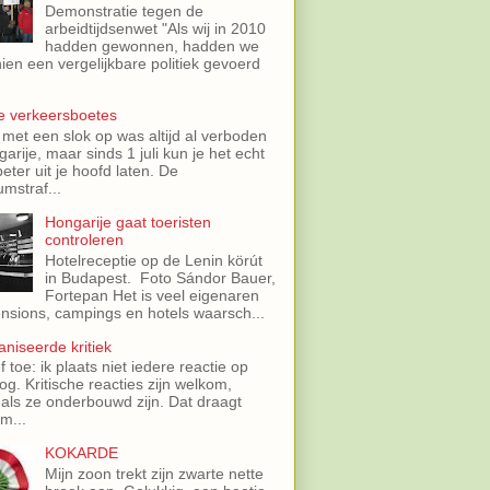
Demonstratie tegen de
arbeidtijdsenwet "Als wij in 2010
hadden gewonnen, hadden we
ien een vergelijkbare politiek gevoerd
e verkeersboetes
 met een slok op was altijd al verboden
garije, maar sinds 1 juli kun je het echt
eter uit je hoofd laten. De
mstraf...
Hongarije gaat toeristen
controleren
Hotelreceptie op de Lenin körút
in Budapest. Foto Sándor Bauer,
Fortepan Het is veel eigenaren
nsions, campings en hotels waarsch...
niseerde kritiek
f toe: ik plaats niet iedere reactie op
log. Kritische reacties zijn welkom,
 als ze onderbouwd zijn. Dat draagt
m...
KOKARDE
Mijn zoon trekt zijn zwarte nette