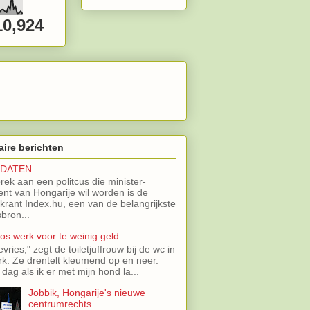
10,924
aire berichten
IDATEN
brek aan een politcus die minister-
ent van Hongarije wil worden is de
 krant Index.hu, een van de belangrijkste
bron...
oos werk voor te weinig geld
evries," zegt de toiletjuffrouw bij de wc in
rk. Ze drentelt kleumend op en neer.
 dag als ik er met mijn hond la...
Jobbik, Hongarije's nieuwe
centrumrechts