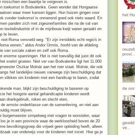
r misschien een baantje te vergeven is.
een toekomst in Bodvalenke. Geen wonder dat Hongaarse
laatsen waar meer kansen liggen. Hun huizen gingen voor
het Ho
lek zonder toekomst is onroerend goed ook niets waard. En
men panden zich met zigeunerfamilies die na de val van
en textielindustrie of in de mijnbouw kwijt waren geraakt en
p te leven.
et-Roma versneld weg. "Er zijn inmiddels echt regio's in
g Roma wonen," aldus Andor Ürmös, hoofd van de afdeling
reuzeb
ie van sociale zaken en zelf ook Roma.
provi..
enorme spanningen. Het is niet toevallig dat juist dit ook
het snelst groeien. Niet ver van Bodvalenke ligt het 11.000
gmeester Oszkar Molnár aan het roer staat. Molnár, die ook
langs het landelijke nieuws vanwege zijn beschuldiging dat
n slikken om kinderen met een handicap te baren, zodat
de onru
kende man, blijkt zijn beschuldiging te baseren op
vincie het hoogste aantal gehandicapte kinderen wordt
 aan drankgebruik, roken en slecht eten,
r de armste onderklasse van de samenleving, en niet aan
uldig moet blijven.
t de burgemeester simpelweg met vragen te worstelen, waar
os je in een provincie waar de werkloosheid boven de 20
gewild
e bevolkingsgroep die vrijwel geen opleiding heeft, alleen
ve...
aak van onderwijs voor de kinderen niet inziet. Hoe ga je