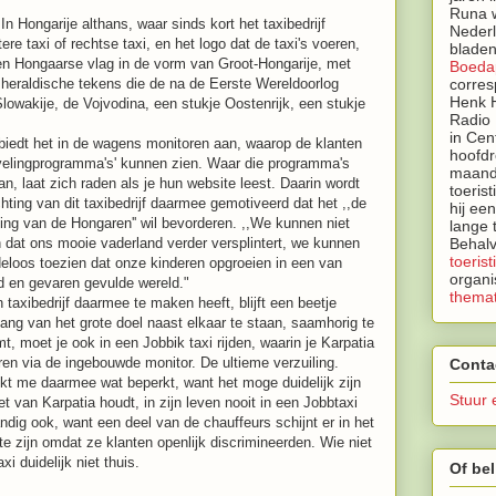
Runa w
 In Hongarije althans, waar sinds kort het taxibedrijf
Neder
ere taxi of rechtse taxi, en het logo dat de taxi's voeren,
bladen
 een Hongaarse vlag in de vorm van Groot-Hongarije, met
Boeda
heraldische tekens die de na de Eerste Wereldoorlog
corres
Henk H
Slowakije, de Vojvodina, een stukje Oostenrijk, een stukje
Radio 
in Cen
 biedt het in de wagens monitoren aan, waarop de klanten
hoofdr
evelingprogramma's' kunnen
zien. Waar die programma's
maandb
an, laat zich raden als je hun website leest. Daarin wordt
toeris
chting van dit taxibedrijf daarmee gemotiveerd dat het ,,de
hij ee
ting van de Hongaren'' wil bevorderen. ,,We kunnen niet
lange 
n dat ons mooie vaderland verder versplintert, we kunnen
Behalv
toerist
deloos toezien dat onze kinderen opgroeien in een van
organi
 en gevaren gevulde wereld."
themat
 taxibedrijf daarmee te maken heeft, blijft een beetje
lang van het grote doel naast elkaar te staan, saamhorig te
emt, moet je ook in een Jobbik taxi rijden, waarin je Karpatia
en via de ingebouwde monitor. De ultieme verzuiling.
Conta
ijkt me daarmee wat beperkt, want het moge duidelijk zijn
Stuur 
iet van Karpatia houdt, in zijn leven nooit in een Jobbtaxi
ndig ook, want een deel van de chauffeurs schijnt er in het
 te zijn omdat ze klanten openlijk discrimineerden. Wie niet
xi duidelijk niet thuis.
Of bel