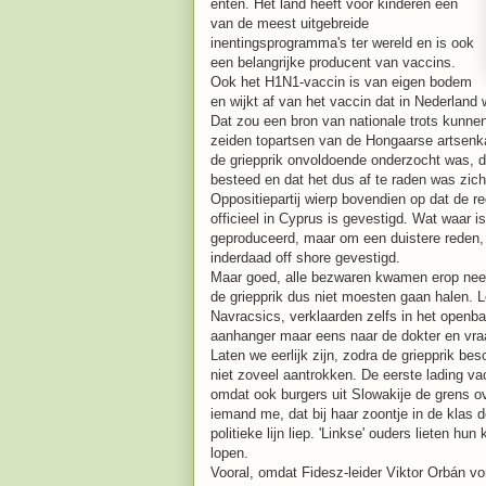
enten. Het land heeft voor kinderen een
van de meest uitgebreide
inentingsprogramma's ter wereld en is ook
een belangrijke producent van vaccins.
Ook het H1N1-vaccin is van eigen bodem
en wijkt af van het vaccin dat in Nederland 
Dat zou een bron van nationale trots kunne
zeiden topartsen van de Hongaarse artsenka
de griepprik onvoldoende onderzocht was, 
besteed en dat het dus af te raden was zich 
Oppositiepartij wierp bovendien op dat de reg
officieel in Cyprus is gevestigd. Wat waar i
geproduceerd, maar om een duistere reden, e
inderdaad off shore gevestigd.
Maar goed, alle bezwaren kwamen erop neer
de griepprik dus niet moesten gaan halen. Le
Navracsics, verklaarden zelfs in het openba
aanhanger maar eens naar de dokter en vra
Laten we eerlijk zijn, zodra de griepprik b
niet zoveel aantrokken. De eerste lading v
omdat ook burgers uit Slowakije de grens o
iemand me, dat bij haar zoontje in de klas d
politieke lijn liep. 'Linkse' ouders lieten hun
lopen.
Vooral, omdat Fidesz-leider Viktor Orbán vo