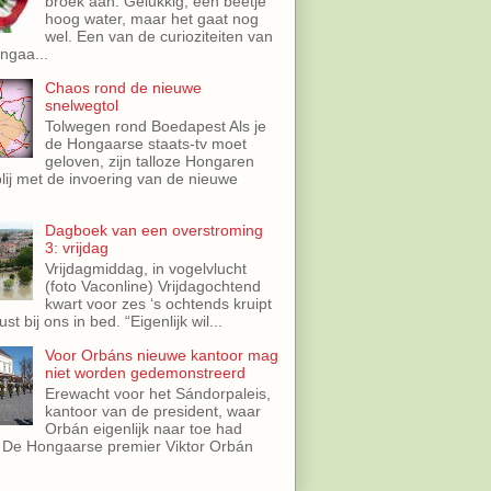
broek aan. Gelukkig, een beetje
hoog water, maar het gaat nog
wel. Een van de curioziteiten van
ngaa...
Chaos rond de nieuwe
snelwegtol
Tolwegen rond Boedapest Als je
de Hongaarse staats-tv moet
geloven, zijn talloze Hongaren
lij met de invoering van de nieuwe
.
Dagboek van een overstroming
3: vrijdag
Vrijdagmiddag, in vogelvlucht
(foto Vaconline) Vrijdagochtend
kwart voor zes ‘s ochtends kruipt
st bij ons in bed. “Eigenlijk wil...
Voor Orbáns nieuwe kantoor mag
niet worden gedemonstreerd
Erewacht voor het Sándorpaleis,
kantoor van de president, waar
Orbán eigenlijk naar toe had
 De Hongaarse premier Viktor Orbán