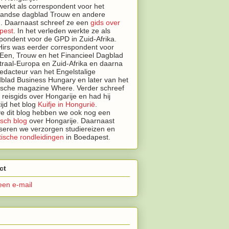
erkt als correspondent voor het
landse dagblad Trouw en andere
. Daarnaast schreef ze een
gids over
pest
.
In het verleden werkte ze als
pondent voor de GPD in Zuid-Afrika.
irs was eerder correspondent voor
Een, Trouw en het Financieel Dagblad
traal-Europa en Zuid-Afrika en daarna
edacteur van het Engelstalige
lad Business Hungary en later van het
tische magazine Where. Verder schreef
n reisgids over Hongarije en had hij
tijd het blog
Kuifje in Hongurië
.
e dit blog hebben we ook nog een
isch blog
over Hongarije.
Daarnaast
seren we
verzorgen studiereizen en
ische rondleidingen
in Boedapest.
ct
een e-mail