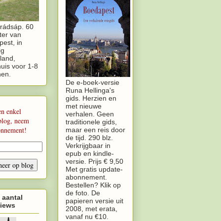
rádsáp. 60
ter van
est, in
ig
land,
uis voor 1-8
nen.
De e-boek-versie
Runa Hellinga's
gids. Herzien en
met nieuwe
en enkel
verhalen. Geen
blog, neem
traditionele gids,
onnement!
maar een reis door
de tijd. 290 blz.
Verkrijgbaar in
epub en kindle-
versie. Prijs € 9,50
Met gratis update-
abonnement.
Bestellen? Klik op
de foto. De
 aantal
papieren versie uit
iews
2008, met erata,
vanaf nu €10.