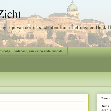
Zicht
ongarije van correspondenten Runa Hellinga en Henk H
rproefje Boedapest, een verhalende reisgids
Over 
Runa 
jaren 