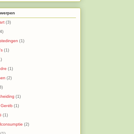
werpen
art
(3)
4)
stedingen
(1)
's
(1)
1)
ndre
(1)
nen
(2)
3)
cheiding
(1)
 Geréb
(1)
ë
(1)
lconsumptie
(2)
(1)