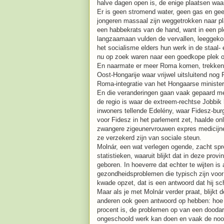
halve dagen open is, de enige plaatsen waa
Er is geen stromend water, geen gas en g
jongeren massaal zijn weggetrokken naar p
een habbekrats van de hand, want in een p
langzaamaan vulden de vervallen, leeggeko
het socialisme elders hun werk in de staal- 
nu op zoek waren naar een goedkope plek o
En naarmate er meer Roma komen, trekken ni
Oost-Hongarije waar vrijwel uitsluitend no
Roma-integratie van het Hongaarse minister
En die veranderingen gaan vaak gepaard met 
de regio is waar de extreem-rechtse Jobbik 
inwoners tellende Edelény, waar Fidesz-bur
voor Fidesz in het parlement zet, haalde on
zwangere zigeunervrouwen expres medicijne
ze verzekerd zijn van sociale steun.
Molnár, een wat verlegen ogende, zacht spre
statistieken, waaruit blijkt dat in deze pro
geboren. In hoeverre dat echter te wijten is
gezondheidsproblemen die typisch zijn voo
kwade opzet, dat is een antwoord dat hij sch
Maar als je met Molnár verder praat, blijk
anderen ook geen antwoord op hebben: hoe l
procent is, de problemen op van een doodarm
ongeschoold werk kan doen en vaak de noodz