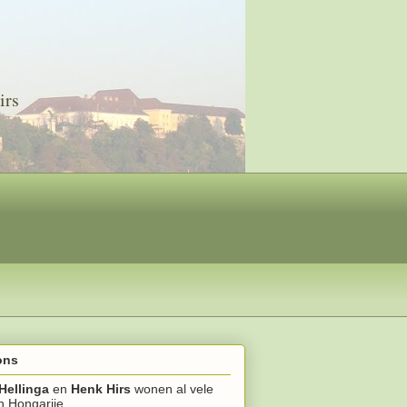
irs
ons
Hellinga
en
Henk Hirs
wonen al vele
in Hongarije.