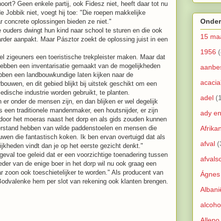
hoort? Geen enkele partij, ook Fidesz niet, heeft daar tot nu
Jobbik niet, voegt hij toe: "Die roepen makkelijke
Onder
 concrete oplossingen bieden ze niet."
e ouders dwingt hun kind naar school te sturen en die ook
15 ma
 harder aanpakt. Maar Pásztor zoekt de oplossing juist in een
1956
(
eel zigeuners een toeristische trekpleister maken. Maar dat
 hebben een inventarisatie gemaakt van de mogelijkheden
aanbe
bben een landbouwkundige laten kijken naar de
acacia
ouwen, en dit gebied blijkt bij uitstek geschikt om een
edische industrie worden gebruikt, te planten.
adel
(
r onder de mensen zijn, en dan blijken er wel degelijk
s een traditionele mandenmaker, een houtsnijder, er zijn
ady e
door het moeras naast het dorp en als gids zouden kunnen
verstand hebben van wilde paddenstoelen en mensen die
Afrika
wen die fantastisch koken. Ik ben ervan overtuigd dat als
afval
(
ijkheden vindt dan je op het eerste gezicht denkt."
 geval toe geleid dat er een voorzichtige toenadering tussen
afvals
der van de enige boer in het dorp wil nu ook graag een
ar zoon ook toeschietelijker te worden." Als producent van
Ágnes
 Bodvalenke hem per slot van rekening ook klanten brengen.
Albani
alcoho
Allepo