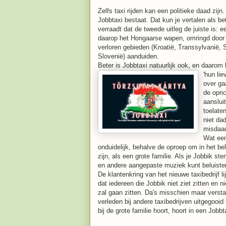
Zelfs taxi rijden kan een politieke daad zijn.
Jobbtaxi bestaat. Dat kun je vertalen als bet
verraadt dat de tweede uitleg de juiste is:
daarop het Hongaarse wapen, omringd door 
verloren gebieden (Kroatië, Transsylvanië, 
Slovenië) aanduiden.
Beter is Jobbtaxi natuurlijk ook, en daarom
'hun li
over ga
de opri
aanslui
toelate
niet da
misdaad
Wat een
onduidelijk, behalve de oproep om in het be
zijn, als een grote familie. Als je Jobbik st
en andere aangepaste muziek kunt beluister
De klantenkring van het nieuwe taxibedrijf l
dat iedereen die Jobbik niet ziet zitten en n
zal gaan zitten. Da's misschien maar versta
verleden bij andere taxibedrijven uitgegooid
bij de grote familie hoort, hoort in een Jobbta