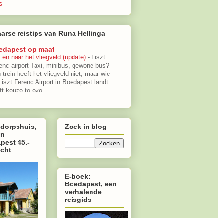
s
arse reistips van Runa Hellinga
edapest op maat
 en naar het vliegveld (update)
-
Liszt
enc airport Taxi, minibus, gewone bus?
 trein heeft het vliegveld niet, maar wie
Liszt Ferenc Airport in Boedapest landt,
ft keuze te ove...
 dorpshuis,
Zoek in blog
an
pest 45,-
acht
E-boek:
Boedapest, een
verhalende
reisgids