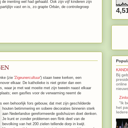
de inenting wel had gehaald. Ook zijn vijf kinderen zijn
partijlijn vast en is, zo grapte Orbán, de controlegroep
4,5
Popul
GEN
KAND
Bij ge
ke (zie '
Zigeunercultuur
') staan twee kerken, een
presid
nover elkaar. De katholieke is niet groter dan een
online
jes, waar je met wat moeite met zijn tweeën naast elkaar
nieuws
itplaats; een gasfles voor de verwarming neemt de
Zinl
"Ik b
 een behoorlijk fors gebouw, dat met zijn geschilderde
het pa
houten betimmering en s
obere decoraties binnenin sterk
Iedere
aan Nederlandse gereformeerde godshuizen doet denken.
Je kunt er zonder problemen een flink deel van de
bevolking van het 200 zielen tellende dorp in kwijt.