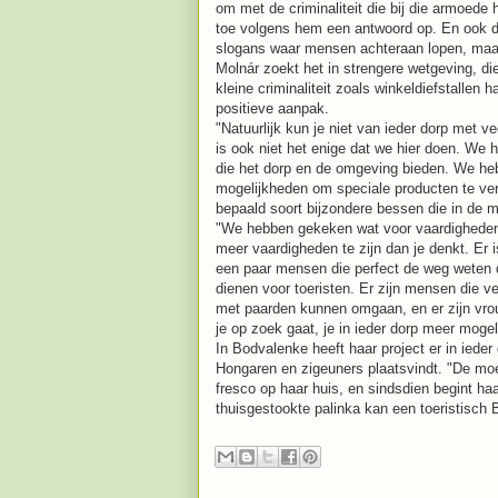
om met de criminaliteit die bij die armoede 
toe volgens hem een antwoord op. En ook de 
slogans waar mensen achteraan lopen, maar
Molnár zoekt het in strengere wetgeving, di
kleine criminaliteit zoals winkeldiefstallen
positieve aanpak.
"Natuurlijk kun je niet van ieder dorp met v
is ook niet het enige dat we hier doen. We
die het dorp en de omgeving bieden. We he
mogelijkheden om speciale producten te verb
bepaald soort bijzondere bessen die in de m
"We hebben gekeken wat voor vaardigheden e
meer vaardigheden te zijn dan je denkt. Er i
een paar mensen die perfect de weg weten 
dienen voor toeristen. Er zijn mensen die 
met paarden kunnen omgaan, en er zijn vrou
je op zoek gaat, je in ieder dorp meer mogel
In Bodvalenke heeft haar project er in ieder
Hongaren en zigeuners plaatsvindt. "De moe
fresco op haar huis, en sindsdien begint ha
thuisgestookte palinka kan een toeristisch