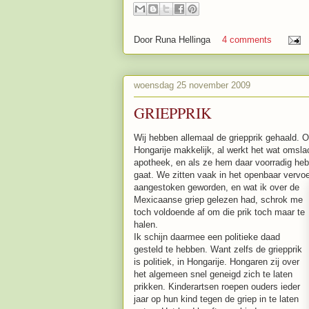
Door
Runa Hellinga
4 comments
woensdag 25 november 2009
GRIEPPRIK
Wij hebben allemaal de griepprik gehaald. On
Hongarije makkelijk, al werkt het wat omslac
apotheek, en als ze hem daar voorradig heb
gaat. We zitten vaak in het openbaar vervo
aangestoken geworden, en wat ik ov
er de
Mexicaanse griep gelezen had, schrok me
toch voldoende af om die prik toch maar te
halen.
Ik schijn daarmee een politieke daad
gesteld te hebben. Want zelfs de griepprik
is politiek, in Hongarije. Hongaren zij over
het algemeen snel geneigd zich te laten
prikken. Kinderartsen roepen ouders ieder
jaar op hun kind tegen de griep in te laten