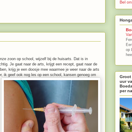
Bel on
Honga
Bo
Van
Fer
Een
op 
hee
ze zoon op school, wijzelf bij de huisarts. Dat is in
htig. Je gaat naar de arts, krijgt een recept, gaat naar de
ben, krijg je een doosje mee waarmee je weer naar de arts
er, ik geef ook nog les op een school, kansen genoeg om
Groot
uur v
Boeda
per n