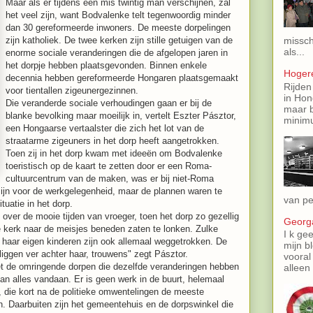
Maar als er tijdens een mis twintig man verschijnen, zal
het veel zijn, want Bodvalenke telt tegenwoordig minder
dan 30 gereformeerde inwoners. De meeste dorpelingen
zijn katholiek. De twee kerken zijn stille getuigen van de
missch
als...
enorme sociale veranderingen die de afgelopen jaren in
het dorpje hebben plaatsgevonden. Binnen enkele
Hoger
decennia hebben gereformeerde Hongaren plaatsgemaakt
Rijden
voor tientallen zigeunergezinnen.
in Hon
Die veranderde sociale verhoudingen gaan er bij de
maar b
blanke bevolking maar moeilijk in, vertelt Eszter Pásztor,
minimu
een Hongaarse vertaalster die zich het lot van de
straatarme zigeuners in het dorp heeft aangetrokken.
Toen zij in het dorp kwam met ideeën om Bodvalenke
toeristisch op de kaart te zetten door er een Roma-
cultuurcentrum van de maken, was er bij niet-Roma
ijn voor de werkgelegenheid, maar de plannen waren te
van pe
tuatie in het dorp.
over de mooie tijden van vroeger, toen het dorp zo gezellig
Georga
 kerk naar de meisjes beneden zaten te lonken. Zulke
I k gee
a, haar eigen kinderen zijn ook allemaal weggetrokken. De
mijn b
liggen ver achter haar, trouwens" zegt Pásztor.
vooral
t de omringende dorpen die dezelfde veranderingen hebben
alleen 
van alles vandaan. Er is geen werk in de buurt, helemaal
, die kort na de politieke omwentelingen de meeste
. Daarbuiten zijn het gemeentehuis en de dorpswinkel die