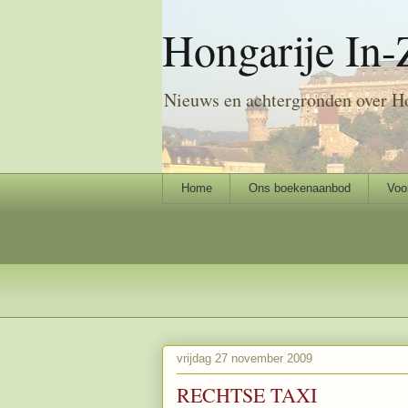
Hongarije In-
Nieuws en achtergronden over H
Home
Ons boekenaanbod
Voo
vrijdag 27 november 2009
RECHTSE TAXI