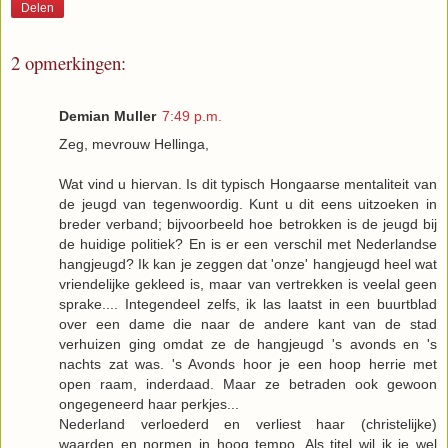
Delen
2 opmerkingen:
Demian Muller
7:49 p.m.
Zeg, mevrouw Hellinga,
Wat vind u hiervan. Is dit typisch Hongaarse mentaliteit van
de jeugd van tegenwoordig. Kunt u dit eens uitzoeken in
breder verband; bijvoorbeeld hoe betrokken is de jeugd bij
de huidige politiek? En is er een verschil met Nederlandse
hangjeugd? Ik kan je zeggen dat 'onze' hangjeugd heel wat
vriendelijke gekleed is, maar van vertrekken is veelal geen
sprake.... Integendeel zelfs, ik las laatst in een buurtblad
over een dame die naar de andere kant van de stad
verhuizen ging omdat ze de hangjeugd 's avonds en 's
nachts zat was. 's Avonds hoor je een hoop herrie met
open raam, inderdaad. Maar ze betraden ook gewoon
ongegeneerd haar perkjes...
Nederland verloederd en verliest haar (christelijke)
waarden en normen in hoog tempo. Als titel wil ik je wel