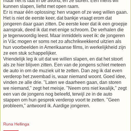
maar het is laat in de avond, en ze storen. Een mens wil
kunnen slapen, liefst met open raam.
Er is maar één oplossing: hen vragen of ze weg willen gaan.
Het is niet de eerste keer, dat bankje vraagt erom dat
jongeren daar gaan zitten. De eerste keer dat ik een groepje
aansprak, deed ik dat met enige schroom. De verhalen die
je tegenwoordig leest. Maar inmiddels weet ik: de jongeren
in Vác mogen er soms net zo afschrikwekkend uitzien als
hun voorbeelden in Amerikaanse films, in werkelijkheid zijn
ze een stuk schappelijker.
Vriendelijk leg ik uit dat we willen slapen, en dat het stoort
als ze hier blijven zitten. Een van de jongens schiet meteen
de auto in om de muziek uit te zetten. Dan zeg ik dat even
verderop het zwembad is, waar niemand woont. Goed idee,
vinden ze alle drie. "Laten we daarheen gaan, dan storen
we niemand," zegt het meisje. "Neem ons niet kwalijk," zegt
een van de jongens nog beleefd, terwijl ze in de auto
stappen om hun gesprek verderop voort te zetten. "Geen
probleem," antwoord ik. Aardige jongeren.
Runa Hellinga