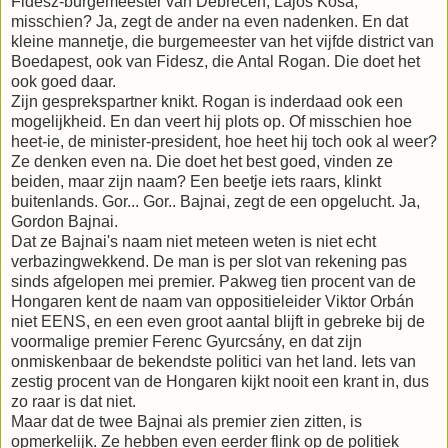
Fidesz-burgemeester van Debrecen, Lajos Kósa,
misschien? Ja, zegt de ander na even nadenken. En dat
kleine mannetje, die burgemeester van het vijfde district van
Boedapest, ook van Fidesz, die Antal Rogan. Die doet het
ook goed daar.
Zijn gesprekspartner knikt. Rogan is inderdaad ook een
mogelijkheid. En dan veert hij plots op. Of misschien hoe
heet-ie, de minister-president, hoe heet hij toch ook al weer?
Ze denken even na. Die doet het best goed, vinden ze
beiden, maar zijn naam? Een beetje iets raars, klinkt
buitenlands. Gor... Gor.. Bajnai, zegt de een opgelucht. Ja,
Gordon Bajnai.
Dat ze Bajnai's naam niet meteen weten is niet echt
verbazingwekkend. De man is per slot van rekening pas
sinds afgelopen mei premier. Pakweg tien procent van de
Hongaren kent de naam van oppositieleider Viktor Orbán
niet EENS, en een even groot aantal blijft in gebreke bij de
voormalige premier Ferenc Gyurcsány, en dat zijn
onmiskenbaar de bekendste politici van het land. Iets van
zestig procent van de Hongaren kijkt nooit een krant in, dus
zo raar is dat niet.
Maar dat de twee Bajnai als premier zien zitten, is
opmerkelijk. Ze hebben even eerder flink op de politiek