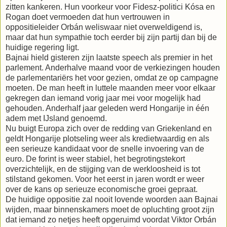
zitten kankeren. Hun voorkeur voor Fidesz-politici Kósa en
Rogan doet vermoeden dat hun vertrouwen in
oppositieleider Orbán weliswaar niet overweldigend is,
maar dat hun sympathie toch eerder bij zijn partij dan bij de
huidige regering ligt.
Bajnai hield gisteren zijn laatste speech als premier in het
parlement. Anderhalve maand voor de verkiezingen houden
de parlementariërs het voor gezien, omdat ze op campagne
moeten. De man heeft in luttele maanden meer voor elkaar
gekregen dan iemand vorig jaar mei voor mogelijk had
gehouden. Anderhalf jaar geleden werd Hongarije in één
adem met IJsland genoemd.
Nu buigt Europa zich over de redding van Griekenland en
geldt Hongarije plotseling weer als kredietwaardig en als
een serieuze kandidaat voor de snelle invoering van de
euro. De forint is weer stabiel, het begrotingstekort
overzichtelijk, en de stijging van de werkloosheid is tot
stilstand gekomen. Voor het eerst in jaren wordt er weer
over de kans op serieuze economische groei gepraat.
De huidige oppositie zal nooit lovende woorden aan Bajnai
wijden, maar binnenskamers moet de opluchting groot zijn
dat iemand zo netjes heeft opgeruimd voordat Viktor Orbán