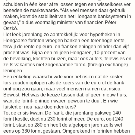
schulden in één keer af te lossen tegen een wisselkoers ver
beneden de marktwaarde. “Als veel mensen daar gebruik
maken, komt de stabiliteit van het Hongaars banksysteem in
gevaar,” aldus voormalig minister van financiën Péter
Oszkó.
Het leek jarenlang zo aantrekkelijk: voor hypotheken in
Hongaarse forinten vroegen banken een torenhoge rente,
terwijl de rente op euro- en frankenleningen minder dan vijf
procent was. Bijna een miljoen Hongaren, 10 procent van
de bevolking, kochten huizen, maar ook auto’s, televisies en
zelfs vakanties met zogenaamde forex- (foreign exchange)
leningen.
Een enkeling waarschuwde voor het risico dat de kosten
fors zouden oplopen als de koers van de euro of de frank
omhoog zou gaan, maar veel mensen namen dat risico.
Bewust. Het was de keuze tussen dat, of geen nieuw huis,
want de forint-leningen waren gewoon te duur. En wie
luistert er nou naar doemdenkers?
Tot de crisis kwam. De frank, die jarenlang pakweg 140
forint kostte, doet nu 230 forint of meer. De euro, ooit 240
forint, staat op 280 en heeft de afgelopen jaren zelfs wel
eens op 330 forint gestaan. Omgerekend in forinten hebben