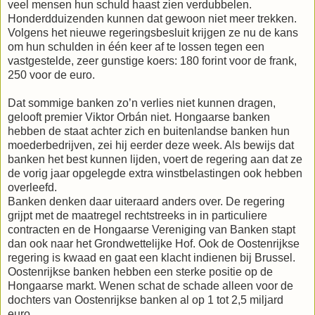
veel mensen hun schuld haast zien verdubbelen.
Honderdduizenden kunnen dat gewoon niet meer trekken.
Volgens het nieuwe regeringsbesluit krijgen ze nu de kans
om hun schulden in één keer af te lossen tegen een
vastgestelde, zeer gunstige koers: 180 forint voor de frank,
250 voor de euro.
Dat sommige banken zo’n verlies niet kunnen dragen,
gelooft premier Viktor Orbán niet. Hongaarse banken
hebben de staat achter zich en buitenlandse banken hun
moederbedrijven, zei hij eerder deze week. Als bewijs dat
banken het best kunnen lijden, voert de regering aan dat ze
de vorig jaar opgelegde extra winstbelastingen ook hebben
overleefd.
Banken denken daar uiteraard anders over. De regering
grijpt met de maatregel rechtstreeks in in particuliere
contracten en de Hongaarse Vereniging van Banken stapt
dan ook naar het Grondwettelijke Hof. Ook de Oostenrijkse
regering is kwaad en gaat een klacht indienen bij Brussel.
Oostenrijkse banken hebben een sterke positie op de
Hongaarse markt. Wenen schat de schade alleen voor de
dochters van Oostenrijkse banken al op 1 tot 2,5 miljard
euro.