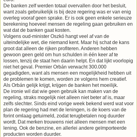
De banken zelf werden totaal overvallen door het besluit,
want zoals gebruikelijk is bij deze regering was er van enig
overleg vooraf geen sprake. Er is ook geen enkele serieuze
berekening hoeveel mensen de regeling gaan gebruiken en
wat dat de banken gaat kosten.
Volgens oud-minister Oszkó hangt veel af van de
uiteindelijke wet, die niemand kent. Maar hij schat de kans
groot dat alleen de rijken profiteren. Anderen hebben
gewoon geen geld om hun schulden in één keer af te
lossen, tenzij de staat hen daarin helpt. En dat lijkt voorlopig
niet het geval. Premier Orbán verwacht 300.000
gegadigden, want als mensen een mogelijkheid hebben uit
de problemen te komen, worden ze volgens hem creatief.
Als Orbán gelijk krijgt, krijgen de banken het moeilijk.
De ironie wil dat wie geen gebruik kan maken van de
regeling, straks mogelijk niet alleen niet beter af is, maar
zelfs slechter. Sinds eind vorige week bekend werd wat voor
plan de regering had met de leningen, is de koers van de
forint omlaag getuimeld, zodat terugbetalen nog duurder
wordt. Dat merken trouwens niet alleen mensen met een
lening. Ook de benzine, en allerlei andere geïmporteerde
producten worden duurder.