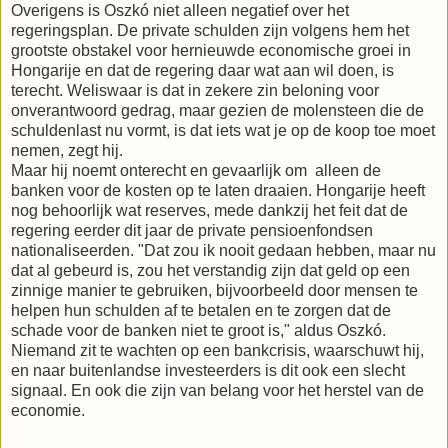
Overigens is Oszkó niet alleen negatief over het
regeringsplan. De private schulden zijn volgens hem het
grootste obstakel voor hernieuwde economische groei in
Hongarije en dat de regering daar wat aan wil doen, is
terecht. Weliswaar is dat in zekere zin beloning voor
onverantwoord gedrag, maar gezien de molensteen die de
schuldenlast nu vormt, is dat iets wat je op de koop toe moet
nemen, zegt hij.
Maar hij noemt onterecht en gevaarlijk om alleen de
banken voor de kosten op te laten draaien. Hongarije heeft
nog behoorlijk wat reserves, mede dankzij het feit dat de
regering eerder dit jaar de private pensioenfondsen
nationaliseerden. "Dat zou ik nooit gedaan hebben, maar nu
dat al gebeurd is, zou het verstandig zijn dat geld op een
zinnige manier te gebruiken, bijvoorbeeld door mensen te
helpen hun schulden af te betalen en te zorgen dat de
schade voor de banken niet te groot is," aldus Oszkó.
Niemand zit te wachten op een bankcrisis, waarschuwt hij,
en naar buitenlandse investeerders is dit ook een slecht
signaal. En ook die zijn van belang voor het herstel van de
economie.