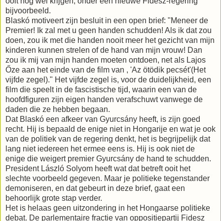
ooit nog wel krijgen, onder een nieuwe Fidesz-regering
bijvoorbeeld.
Blaskó motiveert zijn besluit in een open brief: "Meneer de
Premier! Ik zal met u geen handen schudden! Als ik dat zou
doen, zou ik met die handen nooit meer het gezicht van mijn
kinderen kunnen strelen of de hand van mijn vrouw! Dan
zou ik mij van mijn handen moeten ontdoen, net als Lajos
Őze aan het einde van de film van , 'Az ötödik pecsét'(Het
vijfde zegel)." Het vijfde zegel is, voor de duidelijkheid, een
film die speelt in de fascistische tijd, waarin een van de
hoofdfiguren zijn eigen handen verafschuwt vanwege de
daden die ze hebben begaan.
Dat Blaskó een afkeer van Gyurcsány heeft, is zijn goed
recht. Hij is bepaald de enige niet in Hongarije en wat je ook
van de politiek van de regering denkt, het is begrijpelijk dat
lang niet iedereen het ermee eens is. Hij is ook niet de
enige die weigert premier Gyurcsány de hand te schudden.
President László Solyom heeft wat dat betreft ooit het
slechte voorbeeld gegeven. Maar je politieke tegenstander
demoniseren, en dat gebeurt in deze brief, gaat een
behoorlijk grote stap verder.
Het is helaas geen uitzondering in het Hongaarse politieke
debat. De parlementaire fractie van oppositiepartij Fidesz