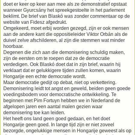
doet er keer op keer aan mee als ze demonstratief opstaat
wanneer Gyurcsány het spreekgestoelte in het parlement
beklimt. De brief van Blaskó was zonder commentaar op de
website van Fidesz afgedrukt.
Omgekeerd, moet erbij worden gezegd, zijn er ook mensen
aan de andere kant die oppositieleider Viktor Orbán als de
duivel zelve afschilderen, al zijn die stemmen wat minder
hoorbaar.
Degenen die zich aan die demonisering schuldig maken,
zijn de eersten om te roepen dat ze de democratie
verdedigen. Ook Blaskó doet dat in zijn brief, waarin hij
verklaart dat er gelukkigere tijden zullen komen, waarin
Hongarije een echte democratie wordt.
Maar democratie gedijt op debat, niet op verkettering.
Demonisering leidt tot angst en geweld, beiden geen goede
voedingsbodem voor democratische ontwikkeling. Te
beginnen met Pim Fortuyn hebben we in Nederland de
afgelopen jaren een aantal malen gezien waar
demonisering toe kan leiden.
Het heeft ons land geen goed gedaan, en het doet
Hongarije geen goed. In lange tijd zijn er niet zoveel
bezorgde, ongelukkige mensen in Hongarije geweest als op