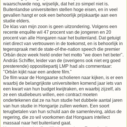
waarschuwde nog, wijselijk, dat het zo simpel niet is.
Buitenlandse universiteiten stellen hoge eisen, en in veel
gevallen hangt er ook een behoorlijk prijskaartje aan een
studie elders.
De klas van mijn zoon is geen uitzondering. Volgens een
recente enquête wil 47 procent van de jongeren en 20
procent van alle Hongaren naar het buitenland. Dat getuigt
niet direct van vertrouwen in de toekomst, en is behoorlijk in
tegenspraak met de state-of-the-nation speech die premier
Orbán deze week hield onder het motto "we doen het beter".
András Schiffer, leider van de (overigens ook niet erg goed
presterende) oppositiepartij LMP had als commentaar:
"Orbán kijkt naar een andere film."
De film waar de Hongaarse scholieren naar kijken, is er een
waarbij de belangrijkste universiteiten komend jaar iets van
een kwart van hun budget kwijtraken, en waarbij zijzelf, als
ze een studiebeurs willen, een contract moeten
ondertekenen dat ze na hun studie het dubbele aantal jaren
van hun studie in Hongarije zullen werken. Een soort
terugbetalen van hun schuld aan de samenleving, aldus de
regering, die zo wil voorkomen dat Hongaars intellect
massaal naar het buitenland gaat.