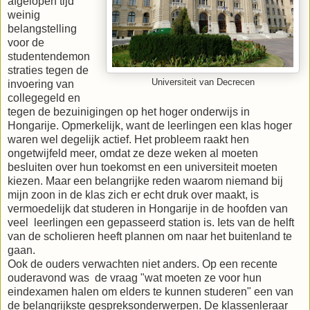
afgelopen tijd
weinig
belangstelling
voor de
studentendemon
straties tegen de
Universiteit van Decrecen
invoering van
collegegeld en
tegen de bezuinigingen op het hoger onderwijs in
Hongarije. Opmerkelijk, want de leerlingen een klas hoger
waren wel degelijk actief. Het probleem raakt hen
ongetwijfeld meer, omdat ze deze weken al moeten
besluiten over hun toekomst en een universiteit moeten
kiezen. Maar een belangrijke reden waarom niemand bij
mijn zoon in de klas zich er echt druk over maakt, is
vermoedelijk dat studeren in Hongarije in de hoofden van
veel leerlingen een gepasseerd station is. Iets van de helft
van de scholieren heeft plannen om naar het buitenland te
gaan.
Ook de ouders verwachten niet anders. Op een recente
ouderavond was de vraag "wat moeten ze voor hun
eindexamen halen om elders te kunnen studeren" een van
de belangrijkste gespreksonderwerpen. De klassenleraar