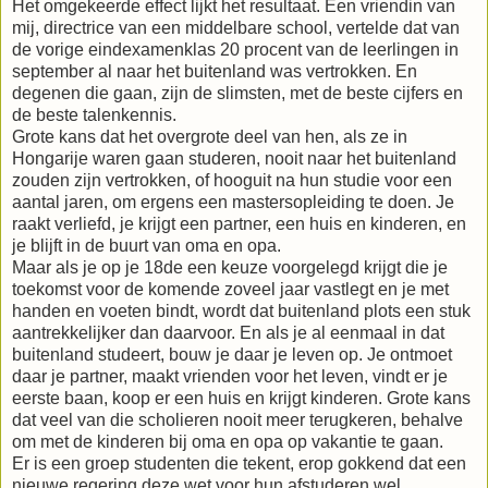
Het omgekeerde effect lijkt het resultaat. Een vriendin van
mij, directrice van een middelbare school, vertelde dat van
de vorige eindexamenklas 20 procent van de leerlingen in
september al naar het buitenland was vertrokken. En
degenen die gaan, zijn de slimsten, met de beste cijfers en
de beste talenkennis.
Grote kans dat het overgrote deel van hen, als ze in
Hongarije waren gaan studeren, nooit naar het buitenland
zouden zijn vertrokken, of hooguit na hun studie voor een
aantal jaren, om ergens een mastersopleiding te doen. Je
raakt verliefd, je krijgt een partner, een huis en kinderen, en
je blijft in de buurt van oma en opa.
Maar als je op je 18de een keuze voorgelegd krijgt die je
toekomst voor de komende zoveel jaar vastlegt en je met
handen en voeten bindt, wordt dat buitenland plots een stuk
aantrekkelijker dan daarvoor. En als je al eenmaal in dat
buitenland studeert, bouw je daar je leven op. Je ontmoet
daar je partner, maakt vrienden voor het leven, vindt er je
eerste baan, koop er een huis en krijgt kinderen. Grote kans
dat veel van die scholieren nooit meer terugkeren, behalve
om met de kinderen bij oma en opa op vakantie te gaan.
Er is een groep studenten die tekent, erop gokkend dat een
nieuwe regering deze wet voor hun afstuderen wel