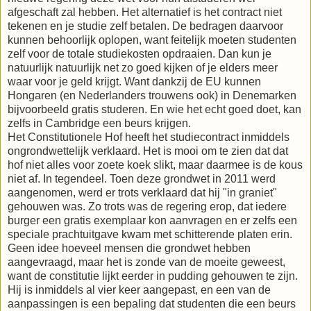
afgeschaft zal hebben. Het alternatief is het contract niet
tekenen en je studie zelf betalen. De bedragen daarvoor
kunnen behoorlijk oplopen, want feitelijk moeten studenten
zelf voor de totale studiekosten opdraaien. Dan kun je
natuurlijk natuurlijk net zo goed kijken of je elders meer
waar voor je geld krijgt. Want dankzij de EU kunnen
Hongaren (en Nederlanders trouwens ook) in Denemarken
bijvoorbeeld gratis studeren. En wie het echt goed doet, kan
zelfs in Cambridge een beurs krijgen.
Het Constitutionele Hof heeft het studiecontract inmiddels
ongrondwettelijk verklaard. Het is mooi om te zien dat dat
hof niet alles voor zoete koek slikt, maar daarmee is de kous
niet af. In tegendeel. Toen deze grondwet in 2011 werd
aangenomen, werd er trots verklaard dat hij "in graniet"
gehouwen was. Zo trots was de regering erop, dat iedere
burger een gratis exemplaar kon aanvragen en er zelfs een
speciale prachtuitgave kwam met schitterende platen erin.
Geen idee hoeveel mensen die grondwet hebben
aangevraagd, maar het is zonde van de moeite geweest,
want de constitutie lijkt eerder in pudding gehouwen te zijn.
Hij is inmiddels al vier keer aangepast, en een van de
aanpassingen is een bepaling dat studenten die een beurs