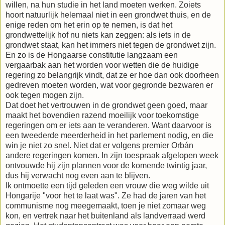
willen, na hun studie in het land moeten werken. Zoiets
hoort natuurlijk helemaal niet in een grondwet thuis, en de
enige reden om het erin op te nemen, is dat het
grondwettelijk hof nu niets kan zeggen: als iets in de
grondwet staat, kan het immers niet tegen de grondwet zijn.
En zo is de Hongaarse constitutie langzaam een
vergaarbak aan het worden voor wetten die de huidige
regering zo belangrijk vindt, dat ze er hoe dan ook doorheen
gedreven moeten worden, wat voor gegronde bezwaren er
ook tegen mogen zijn.
Dat doet het vertrouwen in de grondwet geen goed, maar
maakt het bovendien razend moeilijk voor toekomstige
regeringen om er iets aan te veranderen. Want daarvoor is
een tweederde meerderheid in het parlement nodig, en die
win je niet zo snel. Niet dat er volgens premier Orbán
andere regeringen komen. In zijn toespraak afgelopen week
ontvouwde hij zijn plannen voor de komende twintig jaar,
dus hij verwacht nog even aan te blijven.
Ik ontmoette een tijd geleden een vrouw die weg wilde uit
Hongarije "voor het te laat was". Ze had de jaren van het
communisme nog meegemaakt, toen je niet zomaar weg
kon, en vertrek naar het buitenland als landverraad werd