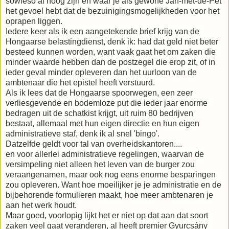
sowieso al hoog zijn en waar je als gewone Jan-met-de-Pet
het gevoel hebt dat de bezuinigingsmogelijkheden voor het
oprapen liggen.
Iedere keer als ik een aangetekende brief krijg van de
Hongaarse belastingdienst, denk ik: had dat geld niet beter
besteed kunnen worden, want vaak gaat het om zaken die
minder waarde hebben dan de postzegel die erop zit, of in
ieder geval minder opleveren dan het uurloon van de
ambtenaar die het epistel heeft verstuurd.
Als ik lees dat de Hongaarse spoorwegen, een zeer
verliesgevende en bodemloze put die ieder jaar enorme
bedragen uit de schatkist krijgt, uit ruim 80 bedrijven
bestaat, allemaal met hun eigen directie en hun eigen
administratieve staf, denk ik al snel 'bingo'.
Datzelfde geldt voor tal van overheidskantoren....
en voor allerlei administratieve regelingen, waarvan de
versimpeling niet alleen het leven van de burger zou
veraangenamen, maar ook nog eens enorme besparingen
zou opleveren. Want hoe moeilijker je je administratie en de
bijbehorende formulieren maakt, hoe meer ambtenaren je
aan het werk houdt.
Maar goed, voorlopig lijkt het er niet op dat aan dat soort
zaken veel gaat veranderen, al heeft premier Gyurcsány