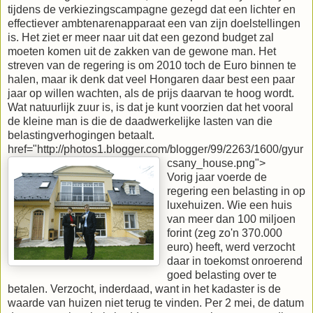
tijdens de verkiezingscampagne gezegd dat een lichter en
effectiever ambtenarenapparaat een van zijn doelstellingen
is. Het ziet er meer naar uit dat een gezond budget zal
moeten komen uit de zakken van de gewone man. Het
streven van de regering is om 2010 toch de Euro binnen te
halen, maar ik denk dat veel Hongaren daar best een paar
jaar op willen wachten, als de prijs daarvan te hoog wordt.
Wat natuurlijk zuur is, is dat je kunt voorzien dat het vooral
de kleine man is die de daadwerkelijke lasten van die
belastingverhogingen betaalt.
href="http://photos1.blogger.com/blogger/99/2263/1600/gyur
csany_house.png">
Vorig jaar voerde de
regering een belasting in op
luxehuizen. Wie een huis
van meer dan 100 miljoen
forint (zeg zo'n 370.000
euro) heeft, werd verzocht
daar in toekomst onroerend
goed belasting over te
betalen. Verzocht, inderdaad, want in het kadaster is de
waarde van huizen niet terug te vinden. Per 2 mei, de datum