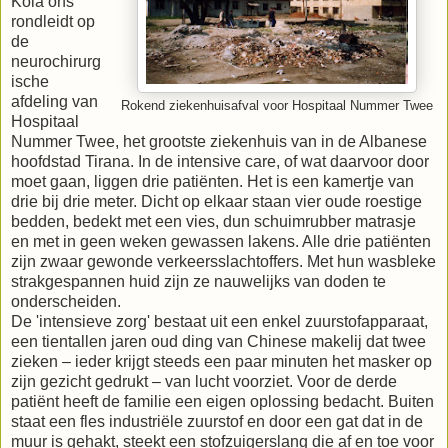
Kola ons
rondleidt op
de
neurochirurg
ische
afdeling van
Rokend ziekenhuisafval voor Hospitaal Nummer Twee
Hospitaal
Nummer Twee, het grootste ziekenhuis van in de Albanese
hoofdstad Tirana. In de intensive care, of wat daarvoor door
moet gaan, liggen drie patiënten. Het is een kamertje van
drie bij drie meter. Dicht op elkaar staan vier oude roestige
bedden, bedekt met een vies, dun schuimrubber matrasje
en met in geen weken gewassen lakens. Alle drie patiënten
zijn zwaar gewonde verkeersslachtoffers. Met hun wasbleke
strakgespannen huid zijn ze nauwelijks van doden te
onderscheiden.
De 'intensieve zorg' bestaat uit een enkel zuurstofapparaat,
een tientallen jaren oud ding van Chinese makelij dat twee
zieken – ieder krijgt steeds een paar minuten het masker op
zijn gezicht gedrukt – van lucht voorziet. Voor de derde
patiënt heeft de familie een eigen oplossing bedacht. Buiten
staat een fles industriële zuurstof en door een gat dat in de
muur is gehakt, steekt een stofzuigerslang die af en toe voor