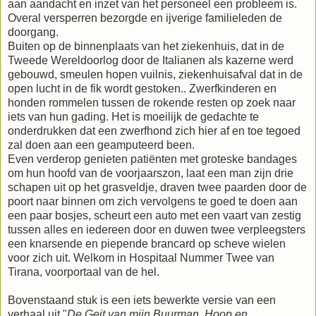
aan aandacht en inzet van het personeel een probleem is.
Overal versperren bezorgde en ijverige familieleden de
doorgang.
Buiten op de binnenplaats van het ziekenhuis, dat in de
Tweede Wereldoorlog door de Italianen als kazerne werd
gebouwd, smeulen hopen vuilnis, ziekenhuisafval dat in de
open lucht in de fik wordt gestoken.. Zwerfkinderen en
honden rommelen tussen de rokende resten op zoek naar
iets van hun gading. Het is moeilijk de gedachte te
onderdrukken dat een zwerfhond zich hier af en toe tegoed
zal doen aan een geamputeerd been.
Even verderop genieten patiënten met groteske bandages
om hun hoofd van de voorjaarszon, laat een man zijn drie
schapen uit op het grasveldje, draven twee paarden door de
poort naar binnen om zich vervolgens te goed te doen aan
een paar bosjes, scheurt een auto met een vaart van zestig
tussen alles en iedereen door en duwen twee verpleegsters
een knarsende en piepende brancard op scheve wielen
voor zich uit. Welkom in Hospitaal Nummer Twee van
Tirana, voorportaal van de hel.
Bovenstaand stuk is een iets bewerkte versie van een
verhaal uit "
De Geit van mijn Buurman, Hoop en