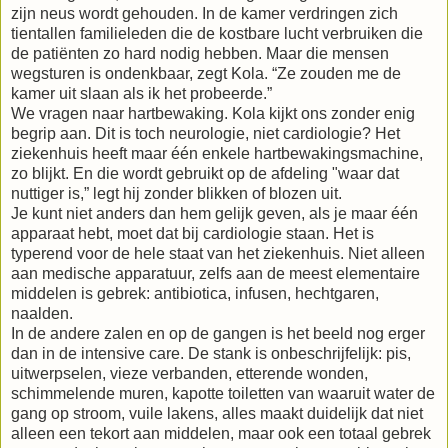
zijn neus wordt gehouden. In de kamer verdringen zich
tientallen familieleden die de kostbare lucht verbruiken die
de patiënten zo hard nodig hebben. Maar die mensen
wegsturen is ondenkbaar, zegt Kola. “Ze zouden me de
kamer uit slaan als ik het probeerde.”
We vragen naar hartbewaking. Kola kijkt ons zonder enig
begrip aan. Dit is toch neurologie, niet cardiologie? Het
ziekenhuis heeft maar één enkele hartbewakingsmachine,
zo blijkt. En die wordt gebruikt op de afdeling "waar dat
nuttiger is,” legt hij zonder blikken of blozen uit.
Je kunt niet anders dan hem gelijk geven, als je maar één
apparaat hebt, moet dat bij cardiologie staan. Het is
typerend voor de hele staat van het ziekenhuis. Niet alleen
aan medische apparatuur, zelfs aan de meest elementaire
middelen is gebrek: antibiotica, infusen, hechtgaren,
naalden.
In de andere zalen en op de gangen is het beeld nog erger
dan in de intensive care. De stank is onbeschrijfelijk: pis,
uitwerpselen, vieze verbanden, etterende wonden,
schimmelende muren, kapotte toiletten van waaruit water de
gang op stroom, vuile lakens, alles maakt duidelijk dat niet
alleen een tekort aan middelen, maar ook een totaal gebrek