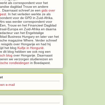
erkt als correspondent voor het
landse dagblad Trouw en andere
. Daarnaast schreef ze een
gids over
pest
.
In het verleden werkte ze als
pondent voor de GPD in Zuid-Afrika.
irs was eerder correspondent voor
Een, Trouw en het Financieel Dagblad
traal-Europa en Zuid-Afrika en daarna
edacteur van het Engelstalige
lad Business Hungary en later van het
tische magazine Where. Verder schreef
n reisgids over Hongarije en had hij
tijd het blog
Kuifje in Hongurië
.
e dit blog hebben we ook nog een
isch blog
over Hongarije.
Daarnaast
seren we
verzorgen studiereizen en
ische rondleidingen
in Boedapest.
ct
een e-mail