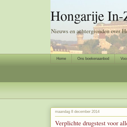
Hongarije In-
Nieuws en achtergronden over H
Home
Ons boekenaanbod
Voo
maandag 8 december 2014
Verplichte drugstest voor al