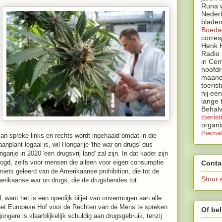
Runa w
Neder
bladen
Boeda
corres
Henk H
Radio 
in Cen
hoofdr
maandb
toeris
hij ee
lange 
Behalv
toerist
organi
themat
van spreke links en rechts wordt ingehaald omdat in die
anplant legaal is, wil Hongarije 'the war on drugs' dus
arije in 2020 'een drugsvrij land' zal zijn. In dat kader zijn
hoogd, zelfs voor mensen die alleen voor eigen consumptie
Conta
 niets geleerd van de Amerikaanse prohibition, die tot de
Stuur 
merikaanse war on drugs, die de drugsbendes tot
d, want het is een openlijk biljet van onvermogen aan alle
 het Europese Hof voor de Rechten van de Mens te spreken
Of bel
ongere is klaarblijkelijk schuldig aan drugsgebruik, tenzij