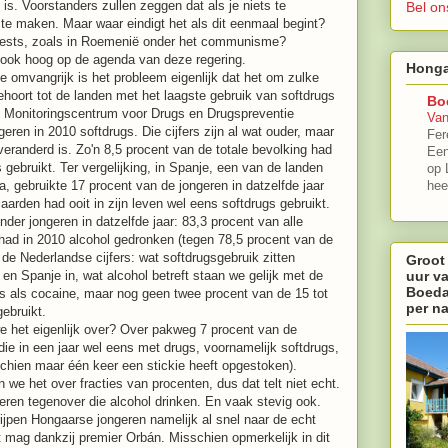
 is. Voorstanders zullen zeggen dat als je niets te
Bel on
 te maken. Maar waar eindigt het als dit eenmaal begint?
stests, zoals in Roemenië onder het communisme?
g ook hoog op de agenda van deze regering.
Honga
e omvangrijk is het probleem eigenlijk dat het om zulke
hoort tot de landen met het laagste gebruik van softdrugs
Bo
e Monitoringscentrum voor Drugs en Drugspreventie
Van
ren in 2010 softdrugs. Die cijfers zijn al wat ouder, maar
Fer
 veranderd is. Zo'n 8,5 procent van de totale bevolking had
Een
s gebruikt. Ter vergelijking, in Spanje, een van de landen
op 
 gebruikte 17 procent van de jongeren in datzelfde jaar
hee
aarden had ooit in zijn leven wel eens softdrugs gebruikt.
der jongeren in datzelfde jaar: 83,3 procent van alle
had in 2010 alcohol gedronken (tegen 78,5 procent van de
de Nederlandse cijfers: wat softdrugsgebruik zitten
Groot
uur v
n Spanje in, wat alcohol betreft staan we gelijk met de
Boeda
gs als cocaine, maar nog geen twee procent van de 15 tot
per n
gebruikt.
 het eigenlijk over? Over pakweg 7 procent van de
ie in een jaar wel eens met drugs, voornamelijk softdrugs,
chien maar één keer een stickie heeft opgestoken).
en we het over fracties van procenten, dus dat telt niet echt.
eren tegenover die alcohol drinken. En vaak stevig ook.
ijpen Hongaarse jongeren namelijk al snel naar de echt
at mag dankzij premier Orbán. Misschien opmerkelijk in dit