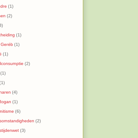
ndre
(1)
nen
(2)
3)
cheiding
(1)
 Geréb
(1)
ë
(1)
lconsumptie
(2)
(1)
(1)
naren
(4)
 Rogan
(1)
mitisme
(6)
dsomstandigheden
(2)
stijdenwet
(3)