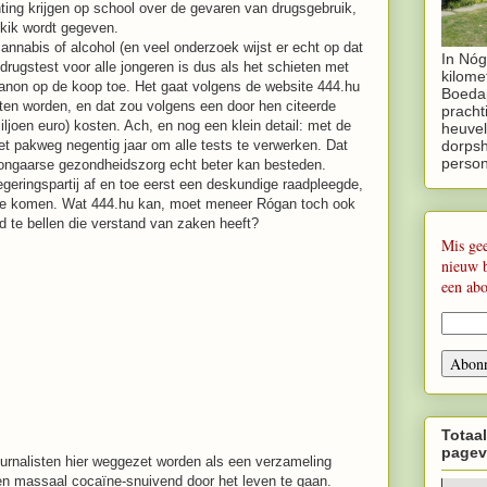
hting krijgen op school over de gevaren van drugsgebruik,
 kik wordt gegeven.
cannabis of alcohol (en veel onderzoek wijst er echt op dat
In Nóg
 drugstest voor alle jongeren is dus als het schieten met
kilome
non op de koop toe. Het gaat volgens de website 444.hu
Boedap
en worden, en dat zou volgens een door hen citeerde
pracht
 miljoen euro) kosten. Ach, en nog een klein detail: met de
heuvel
dorpsh
het pakweg negentig jaar om alle tests te verwerken. Dat
perso
 Hongaarse gezondheidszorg echt beter kan besteden.
egeringspartij af en toe eerst een deskundige raadpleegde,
 te komen. Wat 444.hu kan, moet meneer Rógan toch ook
 te bellen die verstand van zaken heeft?
Mis ge
nieuw 
een ab
Totaal
pagev
 journalisten hier weggezet worden als een verzameling
jken massaal cocaïne-snuivend door het leven te gaan.