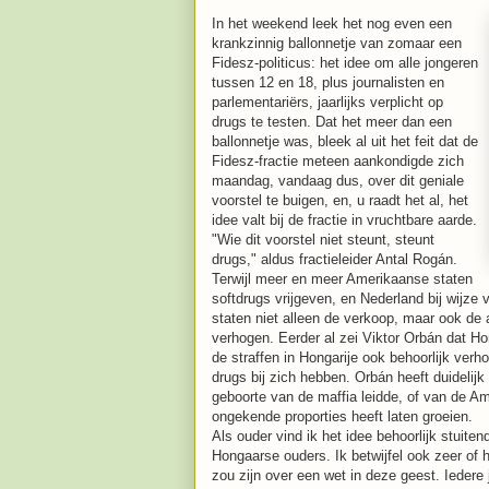
In het weekend leek het nog even een
krankzinnig ballonnetje van zomaar een
Fidesz-politicus: het idee om alle jongeren
tussen 12 en 18, plus journalisten en
parlementariërs, jaarlijks verplicht op
drugs te testen. Dat het meer dan een
ballonnetje was, bleek al uit het feit dat de
Fidesz-fractie meteen aankondigde zich
maandag, vandaag dus, over dit geniale
voorstel te buigen, en, u raadt het al, het
idee valt bij de fractie in vruchtbare aarde.
"Wie dit voorstel niet steunt, steunt
drugs," aldus fractieleider Antal Rogán.
Terwijl meer en meer Amerikaanse staten
softdrugs vrijgeven, en Nederland bij wijze 
staten niet alleen de verkoop, maar ook de a
verhogen. Eerder al zei Viktor Orbán dat Hong
de straffen in Hongarije ook behoorlijk ver
drugs bij zich hebben. Orbán heeft duidelijk
geboorte van de maffia leidde, of van de A
ongekende proporties heeft laten groeien.
Als ouder vind ik het idee behoorlijk stuiten
Hongaarse ouders. Ik betwijfel ook zeer of
zou zijn over een wet in deze geest. Iedere j