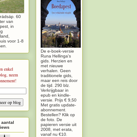
rádsáp. 60
ter van
est, in
ig
land,
uis voor 1-8
nen.
De e-boek-versie
Runa Hellinga's
gids. Herzien en
met nieuwe
en enkel
verhalen. Geen
blog, neem
traditionele gids,
onnement!
maar een reis door
de tijd. 290 blz.
Verkrijgbaar in
epub en kindle-
versie. Prijs € 9,50
Met gratis update-
abonnement.
Bestellen? Klik op
de foto. De
 aantal
papieren versie uit
iews
2008, met erata,
vanaf nu €10.