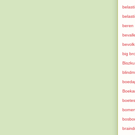
belast
belast
beren
bevall
bevolk
big br
Biszku
blindm
boeda
Boeka
boete
bome
bosbo
braind