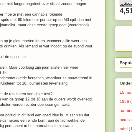
roep, niet langer ongetest over straat zouden mogen.
4,5
meer moeite met een cannabis rokende
 spits met 90 kilometer per uur op de M3 rijdt dan met
ournalist, maar deze eerste groep gaat (vooralsnog)
len op je glas moeten letten, wanneer jullie weer een
ts drinken. Als iemand er wat ingooit op de avond voor
uit de oppositie.
Popul
halen. Maar voorlopig zijn journalisten hier weer
t 18.
nderontwikkelde hersenen, waardoor ze nauwlettend in
Onder
inderen tot 18, journalisten levenslang.
15 ma
t de resultaten van deze test?
en van de groep 12 tot 18 aan de ouders wordt overlegd.
1956
(
nalisten worden echter openbaar gemaakt.
aanbe
or politici in dit land een goed idee is. Misschien dat
acacia
eleidsmakers een einde komt aan de lachwekkende
g permanent in het internationale nieuws is.
adel
(