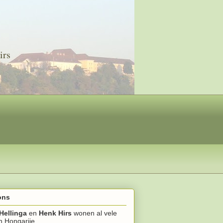
irs
ons
Hellinga
en
Henk Hirs
wonen al vele
in Hongarije.