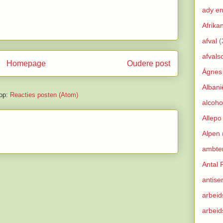
ady e
Afrika
afval
(
afvals
Homepage
Oudere post
Ágnes
Albani
op:
Reacties posten (Atom)
alcoho
Allepo
Alpen
ambte
Antal
antise
arbei
arbeid