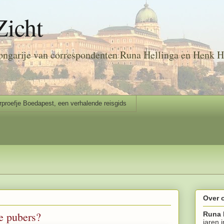
Zicht
ongarije van correspondenten Runa Hellinga en Henk H
rproefje Boedapest, een verhalende reisgids
Over 
le pubers?
Runa 
jaren 