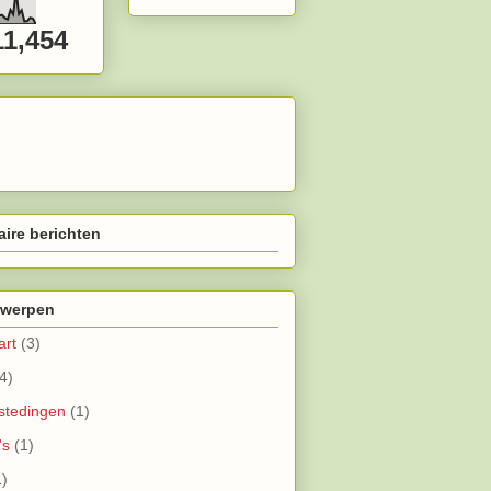
11,454
aire berichten
werpen
art
(3)
4)
stedingen
(1)
's
(1)
1)