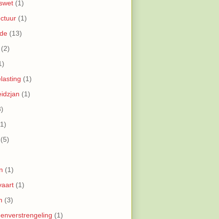
swet
(1)
ectuur
(1)
de
(13)
(2)
1)
lasting
(1)
idzjan
(1)
3)
(1)
(5)
n
(1)
vaart
(1)
n
(3)
enverstrengeling
(1)