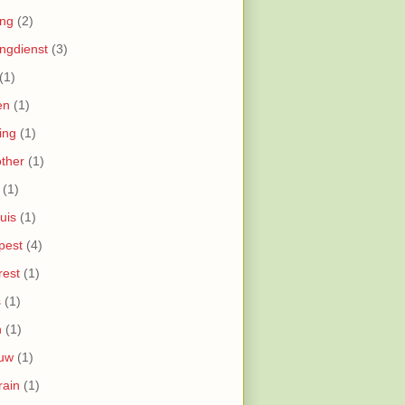
ing
(2)
ingdienst
(3)
(1)
en
(1)
ing
(1)
other
(1)
(1)
uis
(1)
pest
(4)
rest
(1)
s
(1)
n
(1)
uw
(1)
rain
(1)