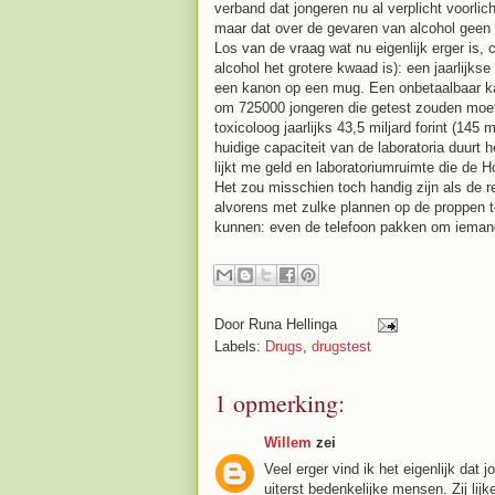
verband dat jongeren nu al verplicht voorlic
maar dat over de gevaren van alcohol geen
Los van de vraag wat nu eigenlijk erger is, 
alcohol het grotere kwaad is): een jaarlijkse
een kanon op een mug. Een onbetaalbaar ka
om 725000 jongeren die getest zouden moet
toxicoloog jaarlijks 43,5 miljard forint (145
huidige capaciteit van de laboratoria duurt 
lijkt me geld en laboratoriumruimte die de
Het zou misschien toch handig zijn als de r
alvorens met zulke plannen op de proppen
kunnen: even de telefoon pakken om iemand
Door
Runa Hellinga
Labels:
Drugs
,
drugstest
1 opmerking:
Willem
zei
Veel erger vind ik het eigenlijk dat
uiterst bedenkelijke mensen. Zij li