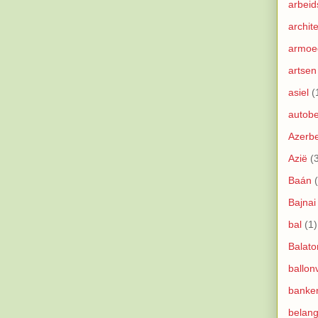
arbeid
archit
armoe
artsen
asiel
(
autobe
Azerbe
Azië
(
Baán
Bajnai
bal
(1)
Balato
ballon
banke
belang