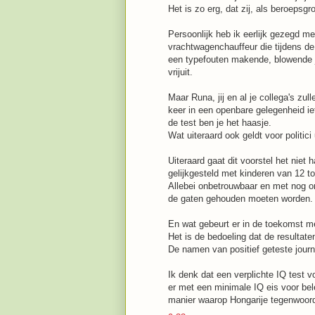
Het is zo erg, dat zij, als beroepsg
Persoonlijk heb ik eerlijk gezegd 
vrachtwagenchauffeur die tijdens de
een typefouten makende, blowende j
vrijuit.
Maar Runa, jij en al je collega's zul
keer in een openbare gelegenheid ie
de test ben je het haasje.
Wat uiteraard ook geldt voor politici 
Uiteraard gaat dit voorstel het niet 
gelijkgesteld met kinderen van 12 to
Allebei onbetrouwbaar en met nog o
de gaten gehouden moeten worden. K
En wat gebeurt er in de toekomst me
Het is de bedoeling dat de resultat
De namen van positief geteste jour
Ik denk dat een verplichte IQ test vo
er met een minimale IQ eis voor b
manier waarop Hongarije tegenwoordi