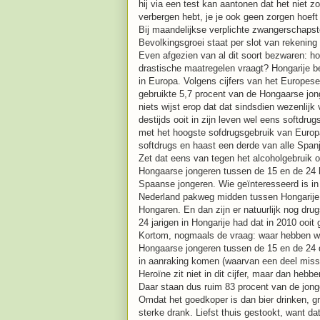
hij via een test kan aantonen dat het niet zo
verbergen hebt, je je ook geen zorgen hoeft
Bij maandelijkse verplichte zwangerschap
Bevolkingsgroei staat per slot van rekenin
Even afgezien van al dit soort bezwaren: ho
drastische maatregelen vraagt? Hongarije be
in Europa. Volgens cijfers van het Europes
gebruikte 5,7 procent van de Hongaarse jonge
niets wijst erop dat dat sindsdien wezenlijk
destijds ooit in zijn leven wel eens softdrug
met het hoogste sofdrugsgebruik van Europa,
softdrugs en haast een derde van alle Spanj
Zet dat eens van tegen het alcoholgebruik on
Hongaarse jongeren tussen de 15 en de 24 
Spaanse jongeren. Wie geïnteresseerd is in 
Nederland pakweg midden tussen Hongarije e
Hongaren. En dan zijn er natuurlijk nog dru
24 jarigen in Hongarije had dat in 2010 ooit 
Kortom, nogmaals de vraag: waar hebben we
Hongaarse jongeren tussen de 15 en de 24 d
in aanraking komen (waarvan een deel miss
Heroïne zit niet in dit cijfer, maar dan hebb
Daar staan dus ruim 83 procent van de jong
Omdat het goedkoper is dan bier drinken, gr
sterke drank. Liefst thuis gestookt, want d