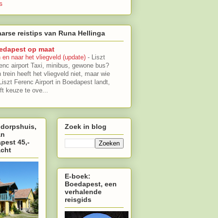
s
arse reistips van Runa Hellinga
edapest op maat
 en naar het vliegveld (update)
-
Liszt
enc airport Taxi, minibus, gewone bus?
 trein heeft het vliegveld niet, maar wie
Liszt Ferenc Airport in Boedapest landt,
ft keuze te ove...
 dorpshuis,
Zoek in blog
an
pest 45,-
acht
E-boek:
Boedapest, een
verhalende
reisgids