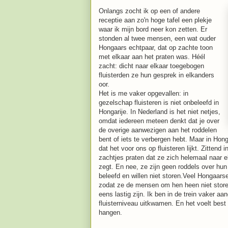
Onlangs zocht ik op een of andere
receptie aan zo'n hoge tafel een plekje
waar ik mijn bord neer kon zetten. Er
stonden al twee mensen, een wat ouder
Hongaars echtpaar, dat op zachte toon
met elkaar aan het praten was. Héél
zacht: dicht naar elkaar toegebogen
fluisterden ze hun gesprek in elkanders
oor.
Het is me vaker opgevallen: in
gezelschap fluisteren is niet onbeleefd in
Hongarije. In Nederland is het niet netjes,
omdat iedereen meteen denkt dat je over
de overige aanwezigen aan het roddelen
bent of iets te verbergen hebt. Maar in Hong
dat het voor ons op fluisteren lijkt. Zittend
zachtjes praten dat ze zich helemaal naar 
zegt. En nee, ze zijn geen roddels over hu
beleefd en willen niet storen.Veel Hongaar
zodat ze de mensen om hen heen niet storen
eens lastig zijn. Ik ben in de trein vaker 
fluisterniveau uitkwamen. En het voelt best r
hangen.