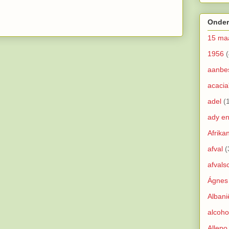
Onder
15 ma
1956
(
aanbe
acacia
adel
(
ady e
Afrika
afval
(
afvals
Ágnes
Albani
alcoho
Allepo