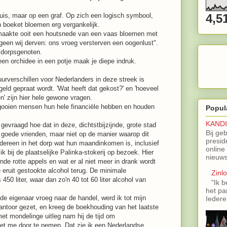
4,5
huis, maar op een graf. Op zich een logisch symbool,
n boeket bloemen erg vergankelijk.
maakte ooit een houtsnede van een vaas bloemen met
tgeen wij derven: ons vroeg versterven een oogenlust".
 dorpsgenoten.
een orchidee in een potje maak je diepe indruk.
rverschillen voor Nederlanders in deze streek is
eld gepraat wordt. 'Wat heeft dat gekost?' en 'hoeveel
n' zijn hier hele gewone vragen.
g gooien mensen hun hele financiële hebben en houden
Popul
KAND
gevraagd hoe dat in deze, dichtstbijzijnde, grote stad
Bij ge
r goede vrienden, maar niet op de manier waarop dit
presid
iedereen in het dorp wat hun maandinkomen is, inclusief
online
k bij de plaatselijke Palinka-stokerij op bezoek. Hier
nieuws
nde rotte appels en wat er al niet meer in drank wordt
eruit gestookte alcohol terug. De minimale
Zinl
 450 liter, waar dan zo'n 40 tot 60 liter alcohol van
"Ik b
het pa
 de eigenaar vroeg naar de handel, werd ik tot mijn
Iedere
antoor gezet, en kreeg de boekhouding van het laatste
met mondelinge uitleg nam hij de tijd om
t me door te nemen. Dat zie ik een Nederlandse