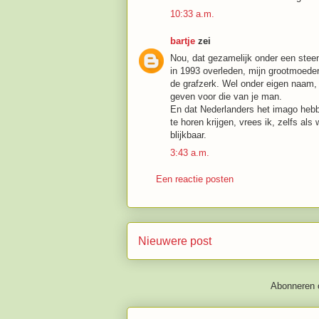
10:33 a.m.
bartje
zei
Nou, dat gezamelijk onder een steen 
in 1993 overleden, mijn grootmoeder 
de grafzerk. Wel onder eigen naam, 
geven voor die van je man.
En dat Nederlanders het imago hebben
te horen krijgen, vrees ik, zelfs al
blijkbaar.
3:43 a.m.
Een reactie posten
Nieuwere post
Abonneren 