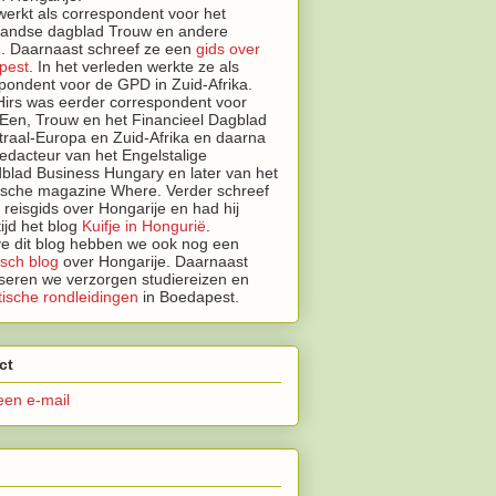
erkt als correspondent voor het
landse dagblad Trouw en andere
. Daarnaast schreef ze een
gids over
pest
.
In het verleden werkte ze als
pondent voor de GPD in Zuid-Afrika.
irs was eerder correspondent voor
Een, Trouw en het Financieel Dagblad
traal-Europa en Zuid-Afrika en daarna
edacteur van het Engelstalige
lad Business Hungary en later van het
tische magazine Where. Verder schreef
n reisgids over Hongarije en had hij
tijd het blog
Kuifje in Hongurië
.
e dit blog hebben we ook nog een
isch blog
over Hongarije.
Daarnaast
seren we
verzorgen studiereizen en
ische rondleidingen
in Boedapest.
ct
een e-mail