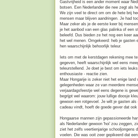
Gastvrijheid is een ander moment waar Ned
botsen. Een Nederlander die nee zegt als 
We zijn veel te direct om om de hete brij hee
mensen maar blijven aandringen. Je had to
Maar zeker als je de eerste keer bij mense
je het aanbod van een glas palinka of een s
beleefd. Dus bieden ze het nog een keer aa
het wel menen. Omgekeerd: heb je gasten en
hen waarschijnlijk behoorlijk teleur.
Iets om met de kerstdagen rekening mee te 
gegeven, heeft waarschijnlijk wel eens mee
teleurstellend. Je doet je best om iets leuks
enthousiaste - reactie zien.
Maar Hongarije is zeker niet het enige land
gelegenheden waar ze van meerdere mensen i
verjaardagsfeestje wel eens degene is gewe
begrijpt wel waarom: jouw lullige doosje kl
gewoon een rotgevoel. Je wilt je gasten als 
cadeau vindt, hoeft de goede gever dat ook 
Hongaarse mannen zijn gepassioneerde hand
als Nederlander gewoon 'hoi' zou zeggen, z
ziet het zelfs veertienjarige schooljongens 
voelen. Die was ooit zeer gepikeerd dat 