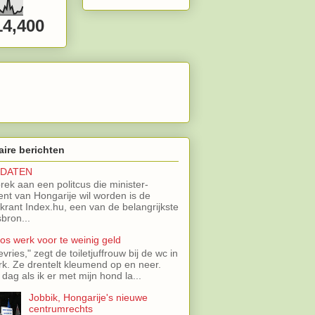
14,400
aire berichten
IDATEN
brek aan een politcus die minister-
ent van Hongarije wil worden is de
 krant Index.hu, een van de belangrijkste
bron...
oos werk voor te weinig geld
evries," zegt de toiletjuffrouw bij de wc in
rk. Ze drentelt kleumend op en neer.
 dag als ik er met mijn hond la...
Jobbik, Hongarije's nieuwe
centrumrechts