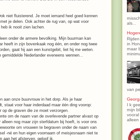
 Ook niet fluisterend. Je moet iemand heel goed kennen
missch
 met je delen. Ook achter de rug van, op wat voor
als...
heb ik nooit zien lachen.
Hoger
alleen onder de armere bevolking. Mijn buurman kan
Rijden
in Hon
ar heeft in zijn bovenkaak nog één, en onder nog twee
maar b
den, gaat hij aan een kunstgebit, liet hij me weten.
minimu
een gemiddelde Nederlander eveneens wennen...
van pe
Georga
 aan onze buurvrouw in het dorp. Als je haar
I k gee
dt, staat voor haar inderdaad maar één ding voorop:
mijn b
r op de graven die ze moet verzorgen.
vooral
onte om de naam van de overlevende partner alvast op
alleen 
r alleen nog maar zijn sterfdatum bij hoeft, is voor ons
e gewoonte om vrouwen te begraven onder de naam van
sel -né en hun eigen voornaam of meisjesnaam niet te
 aan het afsterven, geloof ik.