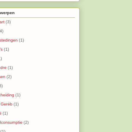
werpen
art
(3)
4)
stedingen
(1)
's
(1)
1)
ndre
(1)
nen
(2)
3)
cheiding
(1)
 Geréb
(1)
ë
(1)
lconsumptie
(2)
(1)