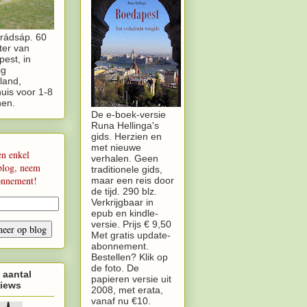
rádsáp. 60
ter van
est, in
ig
land,
uis voor 1-8
nen.
De e-boek-versie
Runa Hellinga's
gids. Herzien en
met nieuwe
en enkel
verhalen. Geen
blog, neem
traditionele gids,
onnement!
maar een reis door
de tijd. 290 blz.
Verkrijgbaar in
epub en kindle-
versie. Prijs € 9,50
Met gratis update-
abonnement.
Bestellen? Klik op
de foto. De
 aantal
papieren versie uit
iews
2008, met erata,
vanaf nu €10.