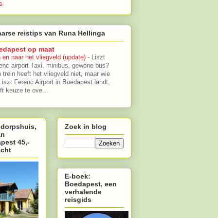
s
arse reistips van Runa Hellinga
edapest op maat
 en naar het vliegveld (update)
-
Liszt
enc airport Taxi, minibus, gewone bus?
 trein heeft het vliegveld niet, maar wie
Liszt Ferenc Airport in Boedapest landt,
ft keuze te ove...
 dorpshuis,
Zoek in blog
an
pest 45,-
acht
E-boek:
Boedapest, een
verhalende
reisgids