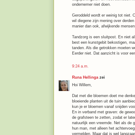
ondernemer niet doen.
Geroddeld wordt er weinig tot niet.
wil diegene zijn mening over derden
manier dan ook, afwijkende mensen 
Tandzorg is een sluitpost. En niet 
best een kunstgebit bekostigen, ma
tanden. Als die getrokken moeten wor
Eerder niet. Dat aanzicht is voor 
9:24 a.m.
Runa Hellinga
zei
Hoi Willem,
Dat met die bloemen doet me denken
bloeiende planten uit de tuin aanbie
kun je er bloemen vanaf snijden voo
En in verband met graven: de gewo
de grafsteen te zetten, zodat er late
natuurlijk een vreemde. Net als d
hun man, met alleen het achtervoeg
vermelden. Maar dat is wel langzaam