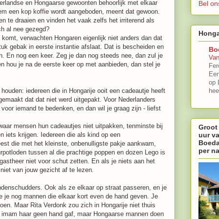
erlandse en Hongaarse gewoonten behoorlijk met elkaar
Bel on
hem een kop koffie wordt aangeboden, meent dat gewoon.
n te draaien en vinden het vaak zelfs het irriterend als
ch al nee gezegd?
Honga
n komt, verwachten Hongaren eigenlijk niet anders dan dat
tuk gebak in eerste instantie afslaat. Dat is bescheiden en
Bo
n. En nog een keer. Zeg je dan nog steeds nee, dan zul je
Van
 hou je na de eerste keer op met aanbieden, dan stel je
Fer
Een
op 
houden: iedereen die in Hongarije ooit een cadeautje heeft
hee
gemaakt dat dat niet werd uitgepakt. Voor Nederlanders
 voor iemand te bedenken, en dan wil je graag zijn - liefst
 waar mensen hun cadeautjes niet uitpakken, tenminste bij
Groot
uur v
ets krijgen. Iedereen die als kind op een
Boeda
est die met het kleinste, onbenulligste pakje aankwam,
per n
eurpotloden tussen al die prachtige poppen en dozen Lego is
gastheer niet voor schut zetten. En als je niets aan het
niet van jouw gezicht af te lezen.
enschudders. Ook als ze elkaar op straat passeren, en je
ie je nog mannen die elkaar kort even de hand geven. Je
doen. Maar Rita Verdonk zou zich in Hongarije niet thuis
een imam haar geen hand gaf, maar Hongaarse mannen doen