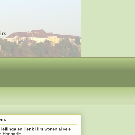
irs
ons
Hellinga
en
Henk Hirs
wonen al vele
in Hongarije.