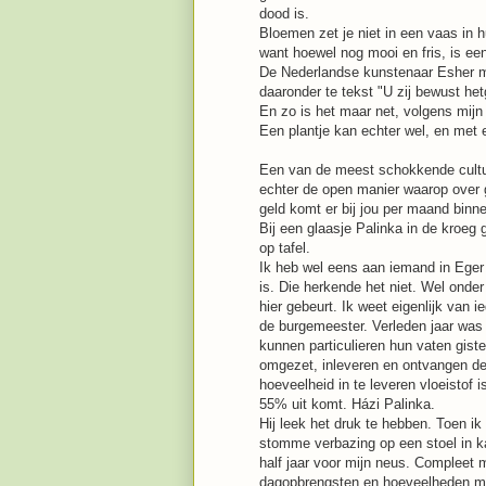
dood is.
Bloemen zet je niet in een vaas in 
want hoewel nog mooi en fris, is ee
De Nederlandse kunstenaar Esher 
daaronder te tekst "U zij bewust he
En zo is het maar net, volgens mijn
Een plantje kan echter wel, en met 
Een van de meest schokkende cultuu
echter de open manier waarop over g
geld komt er bij jou per maand binne
Bij een glaasje Palinka in de kroe
op tafel.
Ik heb wel eens aan iemand in Eger 
is. Die herkende het niet. Wel onde
hier gebeurt. Ik weet eigenlijk van 
de burgemeester. Verleden jaar was i
kunnen particulieren hun vaten giste
omgezet, inleveren en ontvangen de 
hoeveelheid in te leveren vloeistof is
55% uit komt. Házi Palinka.
Hij leek het druk te hebben. Toen ik
stomme verbazing op een stoel in k
half jaar voor mijn neus. Compleet 
dagopbrengsten en hoeveelheden me