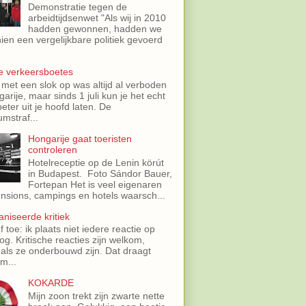
Demonstratie tegen de
arbeidtijdsenwet "Als wij in 2010
hadden gewonnen, hadden we
ien een vergelijkbare politiek gevoerd
e verkeersboetes
 met een slok op was altijd al verboden
garije, maar sinds 1 juli kun je het echt
eter uit je hoofd laten. De
mstraf...
Hongarije gaat toeristen
controleren
Hotelreceptie op de Lenin körút
in Budapest. Foto Sándor Bauer,
Fortepan Het is veel eigenaren
nsions, campings en hotels waarsch...
niseerde kritiek
f toe: ik plaats niet iedere reactie op
log. Kritische reacties zijn welkom,
 als ze onderbouwd zijn. Dat draagt
m...
KOKARDE
Mijn zoon trekt zijn zwarte nette