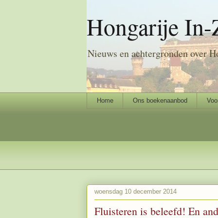
Hongarije In-
Nieuws en achtergronden over H
Home
Ons boekenaanbod
Voo
woensdag 10 december 2014
Fluisteren is beleefd! En and