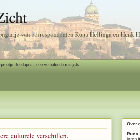
Zicht
ongarije van correspondenten Runa Hellinga en Henk H
rproefje Boedapest, een verhalende reisgids
Over 
ere culturele verschillen.
Runa 
jaren 