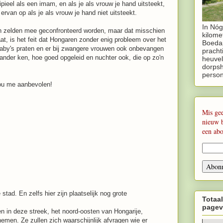
cipieel als een imam, en als je als vrouw je hand uitsteekt,
van op als je als vrouw je hand niet uitsteekt.
In Nóg
n zelden mee geconfronteerd worden, maar dat misschien
kilome
at, is het feit dat Hongaren zonder enig probleem over het
Boedap
aby's praten en er bij zwangere vrouwen ook onbevangen
pracht
lander ken, hoe goed opgeleid en nuchter ook, die op zo'n
heuvel
dorpsh
perso
hou me aanbevolen!
Mis ge
nieuw 
een ab
 stad. En zelfs hier zijn plaatselijk nog grote
Totaal
pagev
n in deze streek, het noord-oosten van Hongarije,
men. Ze zullen zich waarschijnlijk afvragen wie er