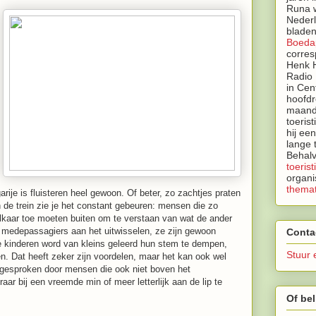
Runa w
Neder
bladen
Boeda
corres
Henk H
Radio 
in Cen
hoofdr
maandb
toeris
hij ee
lange 
Behalv
toerist
organi
themat
arije is fluisteren heel gewoon. Of beter, zo zachtjes praten
 in de trein zie je het constant gebeuren: mensen die zo
elkaar toe moeten buiten om te verstaan van wat de ander
n medepassagiers aan het uitwisselen, ze zijn gewoon
Conta
se kinderen word van kleins geleerd hun stem te dempen,
Stuur 
. Dat heeft zeker zijn voordelen, maar het kan ook wel
aangesproken door mensen die ook niet boven het
aar bij een vreemde min of meer letterlijk aan de lip te
Of bel