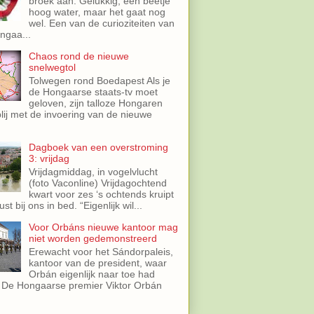
broek aan. Gelukkig, een beetje
hoog water, maar het gaat nog
wel. Een van de curioziteiten van
ngaa...
Chaos rond de nieuwe
snelwegtol
Tolwegen rond Boedapest Als je
de Hongaarse staats-tv moet
geloven, zijn talloze Hongaren
lij met de invoering van de nieuwe
.
Dagboek van een overstroming
3: vrijdag
Vrijdagmiddag, in vogelvlucht
(foto Vaconline) Vrijdagochtend
kwart voor zes ‘s ochtends kruipt
st bij ons in bed. “Eigenlijk wil...
Voor Orbáns nieuwe kantoor mag
niet worden gedemonstreerd
Erewacht voor het Sándorpaleis,
kantoor van de president, waar
Orbán eigenlijk naar toe had
 De Hongaarse premier Viktor Orbán