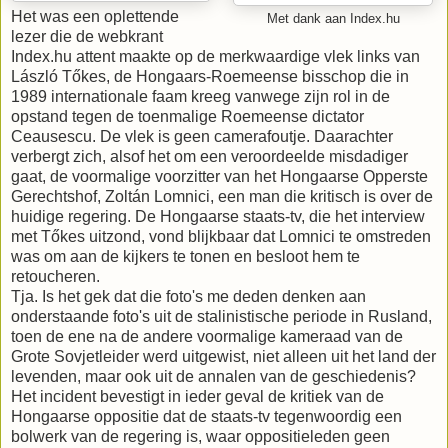
Het was een oplettende
Met dank aan Index.hu
lezer die de webkrant
Index.hu attent maakte op de merkwaardige vlek links van
László Tőkes, de Hongaars-Roemeense bisschop die in
1989 internationale faam kreeg vanwege zijn rol in de
opstand tegen de toenmalige Roemeense dictator
Ceausescu. De vlek is geen camerafoutje. Daarachter
verbergt zich, alsof het om een veroordeelde misdadiger
gaat, de voormalige voorzitter van het Hongaarse Opperste
Gerechtshof, Zoltán Lomnici, een man die kritisch is over de
huidige regering. De Hongaarse staats-tv, die het interview
met Tőkes uitzond, vond blijkbaar dat Lomnici te omstreden
was om aan de kijkers te tonen en besloot hem te
retoucheren.
Tja. Is het gek dat die foto's me deden denken aan
onderstaande foto's uit de stalinistische periode in Rusland,
toen de ene na de andere voormalige kameraad van de
Grote Sovjetleider werd uitgewist, niet alleen uit het land der
levenden, maar ook uit de annalen van de geschiedenis?
Het incident bevestigt in ieder geval de kritiek van de
Hongaarse oppositie dat de staats-tv tegenwoordig een
bolwerk van de regering is, waar oppositieleden geen