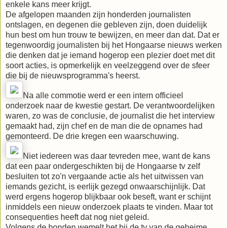
enkele kans meer krijgt.
De afgelopen maanden zijn honderden journalisten
ontslagen, en degenen die gebleven zijn, doen duidelijk
hun best om hun trouw te bewijzen, en meer dan dat. Dat er
tegenwoordig journalisten bij het Hongaarse nieuws werken
die denken dat je iemand hogerop een plezier doet met dit
soort acties, is opmerkelijk en veelzeggend over de sfeer
die bij de nieuwsprogramma's heerst.
Na alle commotie werd er een intern officieel
onderzoek naar de kwestie gestart. De verantwoordelijken
waren, zo was de conclusie, de journalist die het interview
gemaakt had, zijn chef en de man die de opnames had
gemonteerd. De drie kregen een waarschuwing.
Niet iedereen was daar tevreden mee, want de kans
dat een paar ondergeschikten bij de Hongaarse tv zelf
besluiten tot zo'n vergaande actie als het uitwissen van
iemands gezicht, is eerlijk gezegd onwaarschijnlijk. Dat
werd ergens hogerop blijkbaar ook beseft, want er schijnt
inmiddels een nieuw onderzoek plaats te vinden. Maar tot
consequenties heeft dat nog niet geleid.
Volgens de bonden wemelt het bij de tv van de geheime