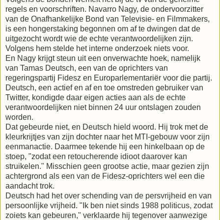
regels en voorschriften. Navarro Nagy, de ondervoorzitter
van de Onafhankelijke Bond van Televisie- en Filmmakers,
is een hongerstaking begonnen om af te dwingen dat de
uitgezocht wordt wie de echte verantwoordelijken zijn.
Volgens hem stelde het interne onderzoek niets voor.
En Nagy krijgt steun uit een onverwachte hoek, namelijk
van Tamas Deutsch, een van de oprichters van
regeringspartij Fidesz en Europarlementariër voor die partij.
Deutsch, een actief en af en toe omstreden gebruiker van
Twitter, kondigde daar eigen acties aan als de echte
verantwoordelijken niet binnen 24 uur ontslagen zouden
worden.
Dat gebeurde niet, en Deutsch hield woord. Hij trok met de
kleurkrijtjes van zijn dochter naar het MTI-gebouw voor zijn
eenmanactie. Daarmee tekende hij een hinkelbaan op de
stoep, "zodat een retoucherende idioot daarover kan
struikelen." Misschien geen grootse actie, maar gezien zijn
achtergrond als een van de Fidesz-oprichters wel een die
aandacht trok.
Deutsch had het over schending van de persvrijheid en van
persoonlijke vrijheid. "Ik ben niet sinds 1988 politicus, zodat
zoiets kan gebeuren," verklaarde hij tegenover aanwezige