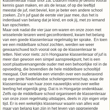
klassenleraar maar snor zat. Daarom moest je beslist vooraf
kennis gaan maken, en als de leraar, of op die leeftijd
meestal de juf, niet beviel, kon je beter een andere school
zoeken. Zo'n juf gaat de eerste vier jaar mee, dus het is
inderdaad van belang dat je kind, en ook jij, met zo iemand
kan opschieten.
Maar ook nadat die vier jaar om waren en onze zoon met
wisselende leraren werd geconfronteerd, kwam het belang
van een goede klassenleraar regelmatig ter sprake. En toen
we een middelbare school zochten, werden we weer
gewaarschuwd toch vooral ook op de klassenleraar te
letten. Niet voor niets: zo'n Hongaarse klassenleraar of juf is
meer dan gewoon een simpel aanspreekpunt, het is een
soort plaatsvervangende ouder met een behoorlijke rol in de
opvoeding, die bovendien de hele middelbare schooltijd
meegaat. Ooit vertelde een vriendin over een ouderavond
op een grote Nederlandse scholengemeenschap, waar de
klassenleraar van haar zoon nauwelijks wist over welke
leerling het eigenlijk ging. Dat is in Hongarije ondenkbaar.
Zelfs op de middelbare school organiseert de klassenleraar
van onze zoon regelmatig uitstapjes, deels in zijn eigen vrije
tijd. Er is een wekelijks klassenuur waarin van alles wat
maar van belang kan zijn in het leven van opgroeiende