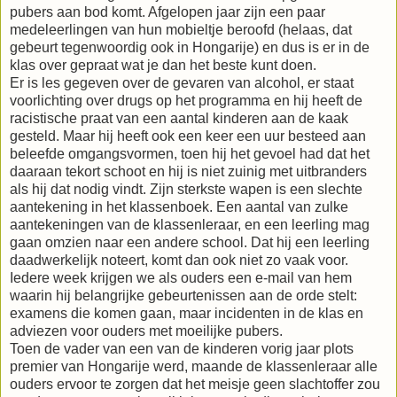
pubers aan bod komt. Afgelopen jaar zijn een paar
medeleerlingen van hun mobieltje beroofd (helaas, dat
gebeurt tegenwoordig ook in Hongarije) en dus is er in de
klas over gepraat wat je dan het beste kunt doen.
Er is les gegeven over de gevaren van alcohol, er staat
voorlichting over drugs op het programma en hij heeft de
racistische praat van een aantal kinderen aan de kaak
gesteld. Maar hij heeft ook een keer een uur besteed aan
beleefde omgangsvormen, toen hij het gevoel had dat het
daaraan tekort schoot en hij is niet zuinig met uitbranders
als hij dat nodig vindt. Zijn sterkste wapen is een slechte
aantekening in het klassenboek. Een aantal van zulke
aantekeningen van de klassenleraar, en een leerling mag
gaan omzien naar een andere school. Dat hij een leerling
daadwerkelijk noteert, komt dan ook niet zo vaak voor.
Iedere week krijgen we als ouders een e-mail van hem
waarin hij belangrijke gebeurtenissen aan de orde stelt:
examens die komen gaan, maar incidenten in de klas en
adviezen voor ouders met moeilijke pubers.
Toen de vader van een van de kinderen vorig jaar plots
premier van Hongarije werd, maande de klassenleraar alle
ouders ervoor te zorgen dat het meisje geen slachtoffer zou