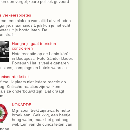
ien een vergelijkbare politiek gevoerd
e verkeersboetes
 met een slok op was altijd al verboden
garije, maar sinds 1 juli kun je het echt
eter uit je hoofd laten. De
mstraf...
Hongarije gaat toeristen
controleren
Hotelreceptie op de Lenin körút
in Budapest. Foto Sándor Bauer,
Fortepan Het is veel eigenaren
nsions, campings en hotels waarsch...
niseerde kritiek
f toe: ik plaats niet iedere reactie op
log. Kritische reacties zijn welkom,
 als ze onderbouwd zijn. Dat draagt
m...
KOKARDE
Mijn zoon trekt zijn zwarte nette
broek aan. Gelukkig, een beetje
hoog water, maar het gaat nog
wel. Een van de curioziteiten van
ngaa...