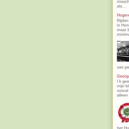
missch
als...
Hoger
Rijden
in Hon
maar b
minimu
van pe
Georga
I k gee
mijn b
vooral
alleen 
het Ho