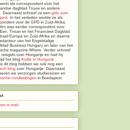
erkt als correspondent voor het
landse dagblad Trouw en andere
. Daarnaast schreef ze een
gids over
pest
.
In het verleden werkte ze als
pondent voor de GPD in Zuid-Afrika.
irs was eerder correspondent voor
Een, Trouw en het Financieel Dagblad
traal-Europa en Zuid-Afrika en daarna
edacteur van het Engelstalige
lad Business Hungary en later van het
tische magazine Where. Verder schreef
n reisgids over Hongarije en had hij
tijd het blog
Kuifje in Hongurië
.
e dit blog hebben we ook nog een
isch blog
over Hongarije.
Daarnaast
seren we
verzorgen studiereizen en
ische rondleidingen
in Boedapest.
ct
een e-mail