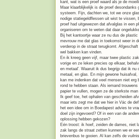
kant, wat is een proef waard als je de moeil
Maar klaarblijkelijk is de proef desondanks
systeem. Fijn, dachten we, tot we onze gla
nodige statiegeldflessen uit wist te vissen,
proef had uitgewezen dat afvalglas in een pl
organiseren om te weten dat daar ongeluk
Bij het kantoortje waar ze nu dus de plastic
mevrouw me dat glas in toekomst weer in de
verderop in de straat terugkomt. Afgeschaft i
wel bakken kan vinden.
En ik kreeg geen vijf, maar twee plastic z
vorige en ze leken precies op elkaar, behalv
en metaal'. Waaruit ik dus begrijp dat ik nu
metaal, en glas. En mijn gewone huisafval, n
kan me indenken dat veel mensen niet erg bli
rond te hebben staan. Als iemand trouwens
papier te vullen, mogen ze de sterkste man
Ik geef toe, het ophalen van gescheiden afva
maar iets zegt me dat we hier in Vác de def
het een idee om in Boedapest advies te vra
doel zijn ingevoerd? Of in een van de ander
oplossing hebben gekozen?
Eén troost: ik hoef, zeiden de dames, niet
zak langs de straat zetten kunnen we er ee
brievenbus te gooien. Al kan zelfs de vuil