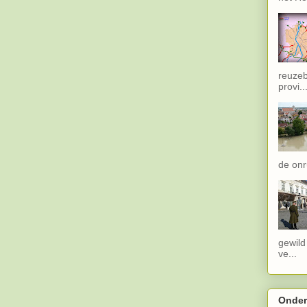
reuzeb
provi..
de onru
gewild
ve...
Onder