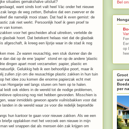
ijke situaties gemakshalve uitsluit?
Bel on
 geslaagd, want sinds kort valt heel Vác onder het nieuwe
szak langs de weg zetten, Behalve dat een zwerver er de
 bleef die namelijk mooi staan. Dat had ik even gemist: de
Honga
astic zak niet werkt. Persoonlijk hoef ik geen proef te
ken van komen.
Bo
 zakken voor het gescheiden afval uitreiken, vertelde de
Van
 glasbak hoort. Dat betekent helaas niet dat de glasbak
Fer
s afgeschaft, ik kreeg een lijstje waar in de stad ik nog
Een
op 
akken mee. Ze waren reusachtig, een stuk dunner dan de
hee
e dan dat op de ene 'papier' stond en op de andere 'plastic
 drie dingen apart moet verzamelen: papier, plastic en
atuurlijk. Gelukkig heb ik een behoorlijke poort, maar ik
j zullen zijn om die reusachtige plastic zakken in hun tuin
Groot
uur v
 op het idee zou komen die enorme papierzak echt met
Boeda
 van Hongarije wel langs sturen om hem op te halen.
per n
l leidt ook elders in de wereld tot de nodige problemen,
initieve oplossing nog niet hebben gevonden. Misschien is
gen, waar inmiddels gewoon aparte vuilnisbakken voor dat
e landen in de wereld waar ze voor die redelijk beproefde
 langs hun kantoor te gaan voor nieuwe zakken. Als we een
n briefje opplakken met het verzoek een nieuwe in mijn
nisman wel snappen dat als mensen één zak krijgen om