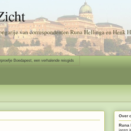
Zicht
ongarije van correspondenten Runa Hellinga en Henk H
rproefje Boedapest, een verhalende reisgids
Over 
Runa 
jaren 