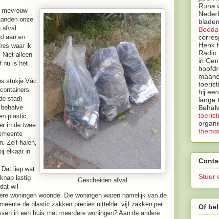
Runa w
De mevrouw
Neder
aanden onze
bladen
 afval
Boeda
nd aan en
corres
Henk H
dres waar ik
Radio 
 Niet alleen
in Cen
 nu is het
hoofdr
maandb
ns stukje Vác
toeris
ccontainers
hij ee
de stad)
lange 
 behalve
Behalv
toerist
n plastic,
organi
er in de twee
themat
gemeente
. Zelf halen,
j elkaar in
Conta
 Dat liep wat
Stuur 
knap lastig
Gescheiden afval
dat wil
dere woningen woonde. Die woningen waren namelijk van de
meente de plastic zakken precies uittelde: vijf zakken per
Of bel
ssen in een huis met meerdere woningen? Aan de andere