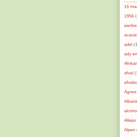
15 ma
1956
(
aanbe
acacia
adel
(
ady e
Afrika
afval
(
afvals
Ágnes
Albani
alcoho
Allepo
Alpen