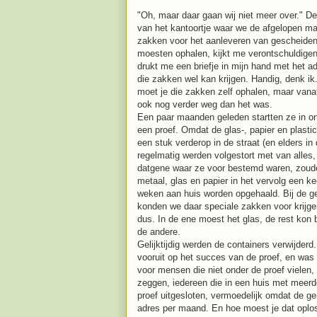
"Oh, maar daar gaan wij niet meer over." 
van het kantoortje waar we de afgelopen m
zakken voor het aanleveren van gescheiden
moesten ophalen, kijkt me verontschuldige
drukt me een briefje in mijn hand met het a
die zakken wel kan krijgen. Handig, denk ik.
moet je die zakken zelf ophalen, maar vanaf
ook nog verder weg dan het was.
Een paar maanden geleden startten ze in o
een proef. Omdat de glas-, papier en plasti
een stuk verderop in de straat (en elders in 
regelmatig werden volgestort met van alles,
datgene waar ze voor bestemd waren, zoude
metaal, glas en papier in het vervolg een ke
weken aan huis worden opgehaald. Bij de 
konden we daar speciale zakken voor krijgen
dus. In de ene moest het glas, de rest kon bi
de andere.
Gelijktijdig werden de containers verwijderd.
vooruit op het succes van de proef, en was 
voor mensen die niet onder de proef vielen, 
zeggen, iedereen die in een huis met meer
proef uitgesloten, vermoedelijk omdat de ge
adres per maand. En hoe moest je dat oplo