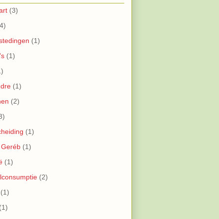
art
(3)
4)
stedingen
(1)
's
(1)
1)
ndre
(1)
nen
(2)
3)
cheiding
(1)
 Geréb
(1)
ë
(1)
lconsumptie
(2)
(1)
(1)