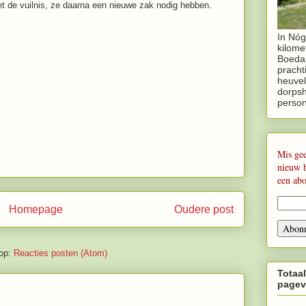
et de vuilnis, ze daarna een nieuwe zak nodig hebben.
In Nóg
kilome
Boedap
pracht
heuvel
dorpsh
perso
Mis ge
nieuw 
een ab
Homepage
Oudere post
op:
Reacties posten (Atom)
Totaal
pagev