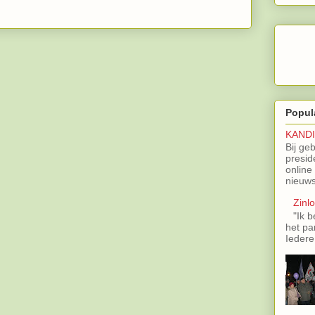
Popul
KAND
Bij ge
presid
online
nieuws
Zinl
"Ik b
het pa
Iedere