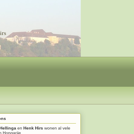
irs
ons
Hellinga
en
Henk Hirs
wonen al vele
in Hongarije.