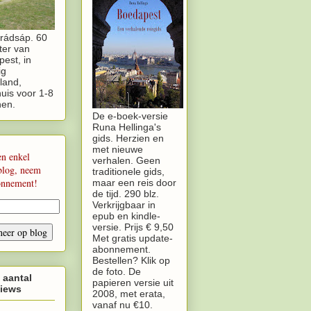
rádsáp. 60
ter van
est, in
ig
land,
uis voor 1-8
nen.
De e-boek-versie
Runa Hellinga's
gids. Herzien en
met nieuwe
en enkel
verhalen. Geen
blog, neem
traditionele gids,
onnement!
maar een reis door
de tijd. 290 blz.
Verkrijgbaar in
epub en kindle-
versie. Prijs € 9,50
Met gratis update-
abonnement.
Bestellen? Klik op
de foto. De
 aantal
papieren versie uit
iews
2008, met erata,
vanaf nu €10.