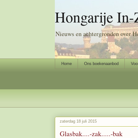
Hongarije In-
Nieuws en achtergronden over H
Home
Ons boekenaanbod
Voo
zaterdag 18 juli 2015
Glasbak....-zak.....-bak