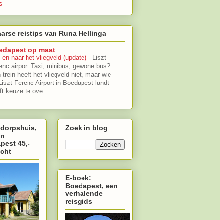
s
arse reistips van Runa Hellinga
edapest op maat
 en naar het vliegveld (update)
-
Liszt
enc airport Taxi, minibus, gewone bus?
 trein heeft het vliegveld niet, maar wie
Liszt Ferenc Airport in Boedapest landt,
ft keuze te ove...
 dorpshuis,
Zoek in blog
an
pest 45,-
acht
E-boek:
Boedapest, een
verhalende
reisgids