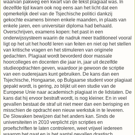
waarvan pakweg een kwart van de tekst plagiaat was. In
dezelfde tijd kwam ook nog eens aan het licht dat een
opmerkelijk deel van de Tsjechische politici dankzij
gekochte examens binnen enkele maanden, in plaats van
enkele jaren, een universitair diploma had behaald.
Overschrijven, examens kopen: het past in een
onderwijssysteem waarin de nadruk meer traditioneel vooral
ligt op het uit het hoofd leren van feiten en niet op het stellen
van kritische vragen en het stimuleren van originele
gedachten. Plagiaat wordt bevorderd door massale
hoorcolleges en docenten die jaar in, jaar uit dezelfde
studieopdrachten geven, waardoor je gewoon de scriptie
van een ouderejaars kunt gebruiken. De kans dan een
Tsjechische, Hongaarse, op Bulgaarse student voor plagiaat
gepakt wordt, is gering, zo blijkt uit een studie van de
Europese Unie naar academisch plagiaat in de lidstaten. De
kans dat hij ervoor bestraft wordt, is nog kleiner. En in veel
gevallen bestaat de straf uit niet meer dan een berisping en
misschien de opdracht een nieuw werkstuk in te leveren.
De Slowaken bewijzen dat het anders kan. Sinds de
universiteiten in 2010 verplicht zijn scripties en
proefschriften te laten controleren, weet vrijwel iedereen
waarom het gaat en is het aantal gevallen drastisch