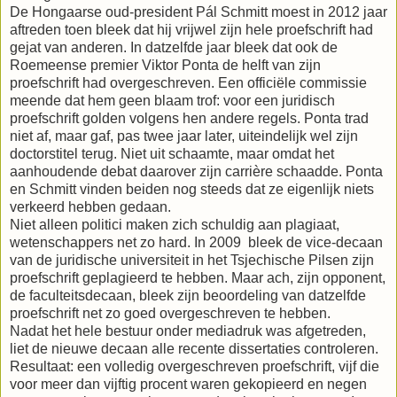
De Hongaarse oud-president Pál Schmitt moest in 2012 jaar
aftreden toen bleek dat hij vrijwel zijn hele proefschrift had
gejat van anderen. In datzelfde jaar bleek dat ook de
Roemeense premier Viktor Ponta de helft van zijn
proefschrift had overgeschreven. Een officiële commissie
meende dat hem geen blaam trof: voor een juridisch
proefschrift golden volgens hen andere regels. Ponta trad
niet af, maar gaf, pas twee jaar later, uiteindelijk wel zijn
doctorstitel terug. Niet uit schaamte, maar omdat het
aanhoudende debat daarover zijn carrière schaadde. Ponta
en Schmitt vinden beiden nog steeds dat ze eigenlijk niets
verkeerd hebben gedaan.
Niet alleen politici maken zich schuldig aan plagiaat,
wetenschappers net zo hard. In 2009 bleek de vice-decaan
van de juridische universiteit in het Tsjechische Pilsen zijn
proefschrift geplagieerd te hebben. Maar ach, zijn opponent,
de faculteitsdecaan, bleek zijn beoordeling van datzelfde
proefschrift net zo goed overgeschreven te hebben.
Nadat het hele bestuur onder mediadruk was afgetreden,
liet de nieuwe decaan alle recente dissertaties controleren.
Resultaat: een volledig overgeschreven proefschrift, vijf die
voor meer dan vijftig procent waren gekopieerd en negen