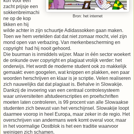
kon voor een
zacht prijsje een
sokkenbreimachi
Bron: het internet
ne op de kop
tikken en hij
wilde achter in zijn schuurtje Adidassokken gaan maken.
Toen we hem vertelden dat dat niet zomaar mocht, viel zijn
mond open van verbazing. Van merkenbescherming en
copyright had hij nooit gehoord.
Die buurman is inmiddels wijzer. Maar in één sector woekert
de onkunde over copyright en plagiaat vrolijk verder: het
onderwijs. Het wordt de moderne student ook zo makkelijk
gemaakt: even googelen, wat knippen en plakken, een paar
woorden herschrijven en klaar is je scriptie. Velen realiseren
zich nauwelijks dat dat plagiaat is. Behalve in Slowakije.
Dankzij de invoering van een centraal controlesysteem
waar universiteiten afstudeerscripties en proefschriften
moeten laten controleren, is 99 procent van alle Slowaakse
studenten zich bewust van het verschijnsel. Slowakije loopt
daarmee voorop in heel Europa, maar zeker in de regio. Het
overschrijven van andermans werk komt overal voor, maar
in het voormalige Oostblok is het een traditie waarvoor
weinigen zich schamen.