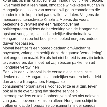
korte blik op mijn chaotische tasinhoud mocht ik vertrekken.
Ik vermeld het alleen maar, omdat de winkelketen Auchan in
Hongarije de tassen van mensen wil gaan controleren die
zonder iets te kopen het pand willen verlaten. Volgens de
mensenrechtenactiviste Krisztina Morvai, die vooral
bekendheid verwierf met een rapport over het
politieoptreden tijdens de herdenking van de Hongaarse
opstand vorig jaar, is dit schandelijke discriminatie van
Hongaren, en zou het bedrijf zo'n beleid nergens anders
durven toepassen.
Morvai heeft zelfs een oproep gedaan om Auchan te
boycotten, zolang het bedrijf deze Hongaarse 'vernedering'
niet ongedaan maakt. En als het niet bereid is om zijn beleid
te veranderen, dan moet het ,,zijn biezen pakken en uit
Hongarije verdwijnen''.
Eerlijk is eerlijk, Morvai is de eerste niet die schijnt te
denken dat de Hongaren schandelijker worden behandeld
dan andere Europeanen. Hongaarse
consumentenorganisaties, voor zover ze er al zijn, leven
ook al in de overtuiging dat slechte service bij
internetproviders en telefoonbedrijven of het niet naleven
van garantieovereenkomsten alleen Hongaren schijnt te
treffen en dat de Hongaarse consument minder serieus