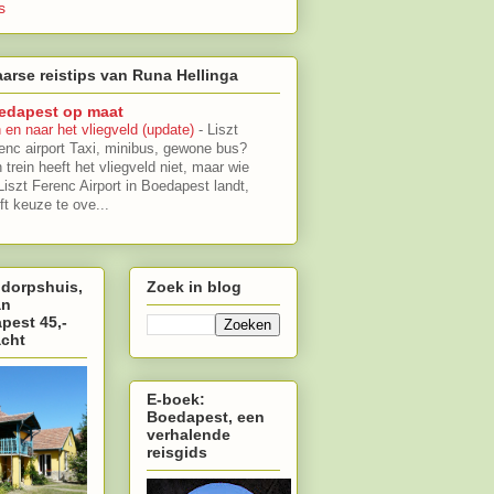
s
arse reistips van Runa Hellinga
edapest op maat
 en naar het vliegveld (update)
-
Liszt
enc airport Taxi, minibus, gewone bus?
 trein heeft het vliegveld niet, maar wie
Liszt Ferenc Airport in Boedapest landt,
ft keuze te ove...
 dorpshuis,
Zoek in blog
an
pest 45,-
acht
E-boek:
Boedapest, een
verhalende
reisgids