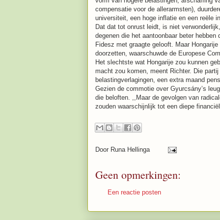
vorm van hogere belastingen, afschaffing va
compensatie voor de allerarmsten), duurder
universiteit, een hoge inflatie en een reële
Dat dat tot onrust leidt, is niet verwonderli
degenen die het aantoonbaar beter hebben d
Fidesz met graagte gelooft. Maar Hongarije
doorzetten, waarschuwde de Europese Com
Het slechtste wat Hongarije zou kunnen ge
macht zou komen, meent Richter. Die partij 
belastingverlagingen, een extra maand pens
Gezien de commotie over Gyurcsány’s leuge
die beloften. ,,Maar de gevolgen van radic
zouden waarschijnlijk tot een diepe financiële
Door
Runa Hellinga
Geen opmerkingen:
Een reactie posten