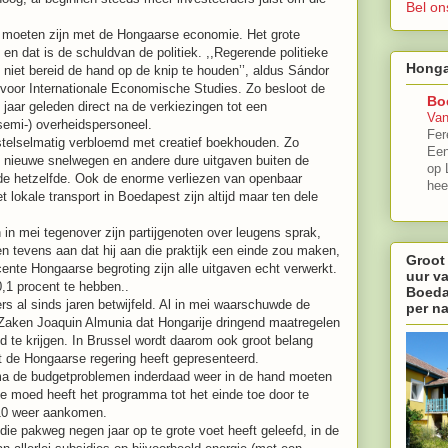
Bel on
is moeten zijn met de Hongaarse economie. Het grote
en dat is de schuldvan de politiek. ,,Regerende politieke
Honga
n niet bereid de hand op de knip te houden’’, aldus Sándor
voor Internationale Economische Studies. Zo besloot de
Bo
jaar geleden direct na de verkiezingen tot een
Van
semi-) overheidspersoneel.
Fer
stelselmatig verbloemd met creatief boekhouden. Zo
Een
n nieuwe snelwegen en andere dure uitgaven buiten de
op 
e hetzelfde. Ook de enorme verliezen van openbaar
hee
 lokale transport in Boedapest zijn altijd maar ten dele
in mei tegenover zijn partijgenoten over leugens sprak,
oen tevens aan dat hij aan die praktijk een einde zou maken,
Groot
cente Hongaarse begroting zijn alle uitgaven echt verwerkt.
uur v
0,1 procent te hebben..
Boeda
fers al sinds jaren betwijfeld. Al in mei waarschuwde de
per n
ken Joaquin Almunia dat Hongarije dringend maatregelen
te krijgen. In Brussel wordt daarom ook groot belang
 de Hongaarse regering heeft gepresenteerd.
mma de budgetproblemen inderdaad weer in de hand moeten
 de moed heeft het programma tot het einde toe door te
010 weer aankomen.
 die pakweg negen jaar op te grote voet heeft geleefd, in de