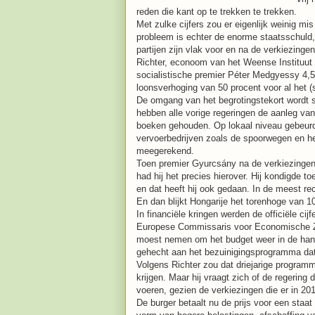
reden die kant op te trekken te trekken.
Met zulke cijfers zou er eigenlijk weinig m
probleem is echter de enorme staatsschuld, 
partijen zijn vlak voor en na de verkiezinge
Richter, econoom van het Weense Instituut 
socialistische premier Péter Medgyessy 4,5 
loonsverhoging van 50 procent voor al het (
De omgang van het begrotingstekort wordt 
hebben alle vorige regeringen de aanleg va
boeken gehouden. Op lokaal niveau gebeurd
vervoerbedrijven zoals de spoorwegen en het
meegerekend.
Toen premier Gyurcsány na de verkiezingen 
had hij het precies hierover. Hij kondigde t
en dat heeft hij ook gedaan. In de meest re
En dan blijkt Hongarije het torenhoge van 1
In financiële kringen werden de officiële cij
Europese Commissaris voor Economische Za
moest nemen om het budget weer in de hand 
gehecht aan het bezuinigingsprogramma dat
Volgens Richter zou dat driejarige progra
krijgen. Maar hij vraagt zich of de regering
voeren, gezien de verkiezingen die er in 2
De burger betaalt nu de prijs voor een staat