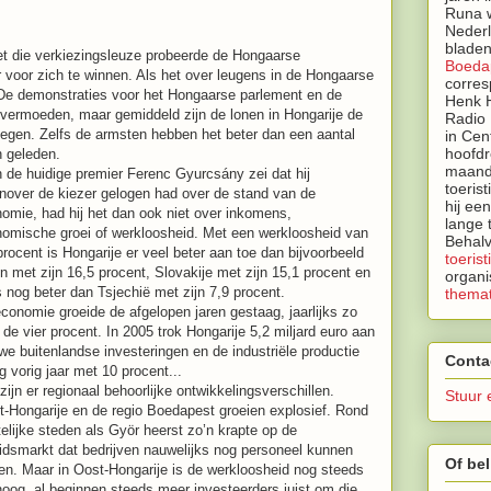
Runa w
Neder
bladen
Met die verkiezingsleuze probeerde de Hongaarse
Boeda
ar voor zich te winnen. Als het over leugens in de Hongaarse
corres
. De demonstraties voor het Hongaarse parlement en de
Henk H
vermoeden, maar gemiddeld zijn de lonen in Hongarije de
Radio 
stegen. Zelfs de armsten hebben het beter dan een aantal
in Cen
hoofdr
n geleden
.
maandb
 de huidige premier Ferenc Gyurcsány zei dat hij
toeris
nover de kiezer gelogen had over de stand van de
hij ee
omie, had hij het dan ook niet over inkomens,
lange 
omische groei of werkloosheid. Met een werkloosheid van
Behalv
procent is Hongarije er veel beter aan toe dan bijvoorbeeld
toerist
n met zijn 16,5 procent, Slovakije met zijn 15,1 procent en
organi
s nog beter dan Tsjechië met zijn 7,9 procent.
themat
conomie groeide de afgelopen jaren gestaag, jaarlijks zo
 de vier procent. In 2005 trok Hongarije 5,2 miljard euro aan
we buitenlandse investeringen en de industriële productie
Conta
g vorig jaar met 10 procent...
zijn er regionaal behoorlijke ontwikkelingsverschillen.
Stuur 
-Hongarije en de regio Boedapest groeien explosief. Rond
elijke steden als Györ heerst zo’n krapte op de
idsmarkt dat bedrijven nauwelijks nog personeel kunnen
Of bel
en. Maar in Oost-Hongarije is de werkloosheid nog steeds
 hoog, al beginnen steeds meer investeerders juist om die