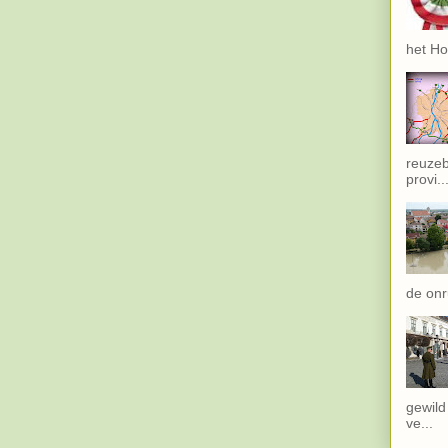
het Ho
reuzeb
provi..
de onru
gewild
ve...