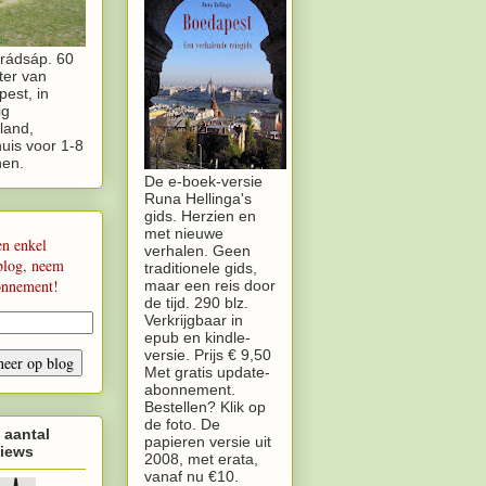
rádsáp. 60
ter van
est, in
ig
land,
uis voor 1-8
nen.
De e-boek-versie
Runa Hellinga's
gids. Herzien en
met nieuwe
en enkel
verhalen. Geen
blog, neem
traditionele gids,
onnement!
maar een reis door
de tijd. 290 blz.
Verkrijgbaar in
epub en kindle-
versie. Prijs € 9,50
Met gratis update-
abonnement.
Bestellen? Klik op
de foto. De
 aantal
papieren versie uit
iews
2008, met erata,
vanaf nu €10.