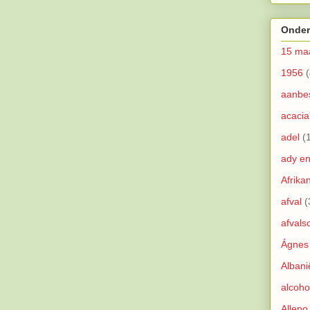
Onder
15 ma
1956
(
aanbe
acacia
adel
(
ady e
Afrika
afval
(
afvals
Ágnes
Albani
alcoho
Allepo