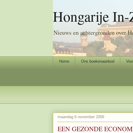
Hongarije In-
Nieuws en achtergronden over H
Home
Ons boekenaanbod
Voo
maandag 6 november 2006
EEN GEZONDE ECONOMI