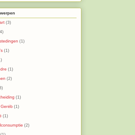
werpen
art
(3)
4)
stedingen
(1)
's
(1)
1)
ndre
(1)
nen
(2)
3)
cheiding
(1)
 Geréb
(1)
ë
(1)
lconsumptie
(2)
(1)