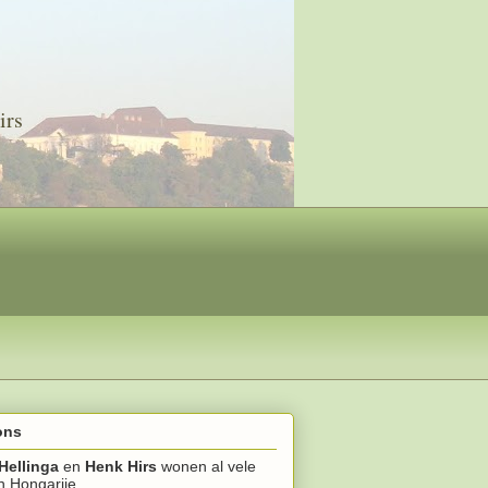
irs
ons
Hellinga
en
Henk Hirs
wonen al vele
in Hongarije.