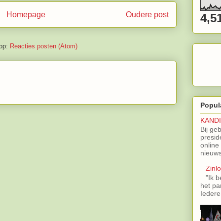
Homepage
Oudere post
4,5
op:
Reacties posten (Atom)
Popul
KAND
Bij ge
presid
online
nieuws
Zinl
"Ik b
het pa
Iedere