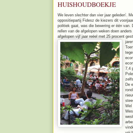
HUISHOUDBOEKJE
We leven slechter dan vier jaar geleden’. 
oppositiepartij Fidesz de kiezers dit voorja
politiek gaat, was die bewering er één van
rellen van de afgelopen weken doen anders 
afgelopen vijf jaar reëel met 25 procent ge
jare
Toen
tege
econ
econ
7,4 
Pole
zelf
De e
rond
nieu
stee
Wel 
West
west
arbe
vind
vrij