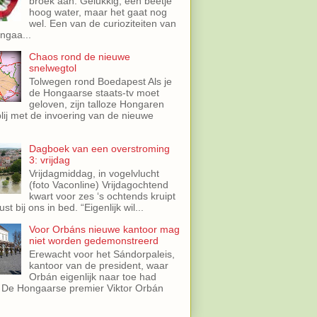
broek aan. Gelukkig, een beetje
hoog water, maar het gaat nog
wel. Een van de curioziteiten van
ngaa...
Chaos rond de nieuwe
snelwegtol
Tolwegen rond Boedapest Als je
de Hongaarse staats-tv moet
geloven, zijn talloze Hongaren
lij met de invoering van de nieuwe
.
Dagboek van een overstroming
3: vrijdag
Vrijdagmiddag, in vogelvlucht
(foto Vaconline) Vrijdagochtend
kwart voor zes ‘s ochtends kruipt
st bij ons in bed. “Eigenlijk wil...
Voor Orbáns nieuwe kantoor mag
niet worden gedemonstreerd
Erewacht voor het Sándorpaleis,
kantoor van de president, waar
Orbán eigenlijk naar toe had
 De Hongaarse premier Viktor Orbán