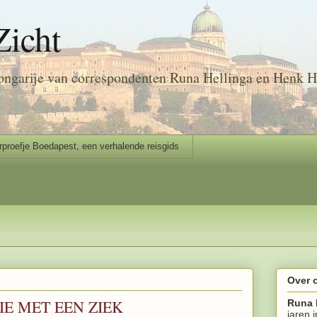
Zicht
ongarije van correspondenten Runa Hellinga en Henk H
rproefje Boedapest, een verhalende reisgids
Over 
E MET EEN ZIEK
Runa 
jaren 