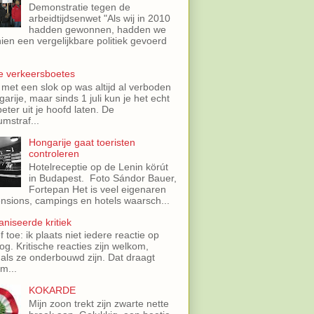
Demonstratie tegen de
arbeidtijdsenwet "Als wij in 2010
hadden gewonnen, hadden we
ien een vergelijkbare politiek gevoerd
e verkeersboetes
 met een slok op was altijd al verboden
garije, maar sinds 1 juli kun je het echt
eter uit je hoofd laten. De
mstraf...
Hongarije gaat toeristen
controleren
Hotelreceptie op de Lenin körút
in Budapest. Foto Sándor Bauer,
Fortepan Het is veel eigenaren
nsions, campings en hotels waarsch...
niseerde kritiek
f toe: ik plaats niet iedere reactie op
log. Kritische reacties zijn welkom,
 als ze onderbouwd zijn. Dat draagt
m...
KOKARDE
Mijn zoon trekt zijn zwarte nette