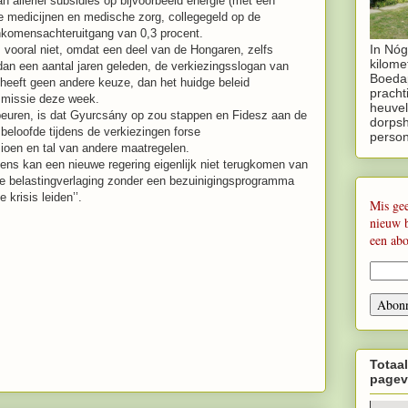
n allerlei subsidies op bijvoorbeeld energie (met een
e medicijnen en medische zorg, collegegeld op de
 inkomensachteruitgang van 0,3 procent.
In Nóg
jk, vooral niet, omdat een deel van de Hongaren, zelfs
kilome
an een aantal jaren geleden, de verkiezingsslogan van
Boedap
 heeft geen andere keuze, dan het huidge beleid
pracht
missie deze week.
heuvel
beuren, is dat Gyurcsány op zou stappen en Fidesz aan de
dorpsh
beloofde tijdens de verkiezingen forse
perso
ioen en tal van andere maatregelen.
ns kan een nieuwe regering eigenlijk niet terugkomen van
ale belastingverlaging zonder een bezuinigingsprogramma
 krisis leiden’’.
Mis ge
nieuw 
een ab
Totaal
pagev