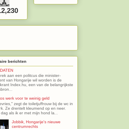
12,230
aire berichten
IDATEN
brek aan een politcus die minister-
ent van Hongarije wil worden is de
 krant Index.hu, een van de belangrijkste
bron...
oos werk voor te weinig geld
evries," zegt de toiletjuffrouw bij de wc in
rk. Ze drentelt kleumend op en neer.
 dag als ik er met mijn hond la...
Jobbik, Hongarije's nieuwe
centrumrechts