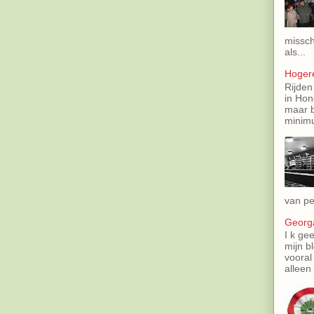
missch
als...
Hoger
Rijden
in Hon
maar b
minimu
van pe
Georga
I k gee
mijn b
vooral
alleen 