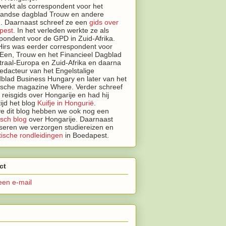
erkt als correspondent voor het
landse dagblad Trouw en andere
. Daarnaast schreef ze een
gids over
pest
.
In het verleden werkte ze als
pondent voor de GPD in Zuid-Afrika.
irs was eerder correspondent voor
Een, Trouw en het Financieel Dagblad
traal-Europa en Zuid-Afrika en daarna
edacteur van het Engelstalige
lad Business Hungary en later van het
tische magazine Where. Verder schreef
n reisgids over Hongarije en had hij
tijd het blog
Kuifje in Hongurië
.
e dit blog hebben we ook nog een
isch blog
over Hongarije.
Daarnaast
seren we
verzorgen studiereizen en
ische rondleidingen
in Boedapest.
ct
een e-mail