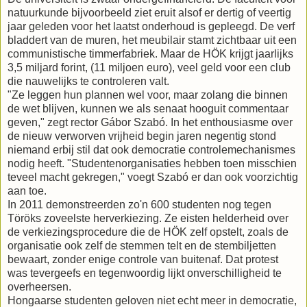
natuurkunde bijvoorbeeld ziet eruit alsof er dertig of veertig
jaar geleden voor het laatst onderhoud is gepleegd. De verf
bladdert van de muren, het meubilair stamt zichtbaar uit een
communistische timmerfabriek. Maar de HÖK krijgt jaarlijks
3,5 miljard forint, (11 miljoen euro), veel geld voor een club
die nauwelijks te controleren valt.
"Ze leggen hun plannen wel voor, maar zolang die binnen
de wet blijven, kunnen we als senaat hooguit commentaar
geven," zegt rector Gábor Szabó. In het enthousiasme over
de nieuw verworven vrijheid begin jaren negentig stond
niemand erbij stil dat ook democratie controlemechanismes
nodig heeft. "Studentenorganisaties hebben toen misschien
teveel macht gekregen," voegt Szabó er dan ook voorzichtig
aan toe.
In 2011 demonstreerden zo'n 600 studenten nog tegen
Töröks zoveelste herverkiezing. Ze eisten helderheid over
de verkiezingsprocedure die de HÖK zelf opstelt, zoals de
organisatie ook zelf de stemmen telt en de stembiljetten
bewaart, zonder enige controle van buitenaf. Dat protest
was tevergeefs en tegenwoordig lijkt onverschilligheid te
overheersen.
Hongaarse studenten geloven niet echt meer in democratie,