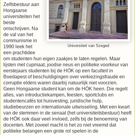
Zelfsbestuur aan
Hongaarse
universiteiten het
beste
omschrijven. Na
de val van het
communisme in
Universiteit van Szeged
1990 leek het
een prachtidee
om studenten hun eigen zaakjes te laten regelen. Maar
lijsten met cupmaat, joodse neus en politieke voorkeur van
eerstejaars studenten bij de HÖK op een faculteit in
Boedapest of beschuldigingen over verkiezingsfraude en
corruptie elders waren daarbij natuurlijk niet voorzien.
Geen Hongaarse student kan om de HÖK heen. Die regelt
alles, van introductiekampen, feesten, sportclubs en
studentencafés tot huisvesting, juridische hulp,
studiebeurzen en internationale uitwisseling. Met een kwart
van de stemmen in de senaat (het universiteitsbestuur) heeft
de HÖK ook daar veel invloed, zelfs bij de benoeming van
docenten. Met zoveel macht is het zo niet vreemd dat
politieke belangen een grote rol spelen in de