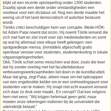
blijkt uit een recente opiniepeiling onder 1300 studenten.
Daarbij sprak een derde onder omstandigheden een
voorkeur voor een dictatuur uit. Nog een derde maakte het
weinig uit of het land democratisch of autoritair bestuurd
wordt.
Töröks critici beschuldigen hem van corruptie. Mede-HÖK-
lid Ádám Patai noemt dat onzin. Hij noemt Török iemand die
zich met hart en ziel inzet voor zijn medestudenten en somt
op wat hij allemaal voor elkaar heeft gekregen: een
spotgoedkope mensa, (inmiddels afgeschaft) gratis
openbaar vervoer voor studenten, studentenkorting in lokale
uitgaansgelegenheden.
Oké, Török schiet soms misschien wat door, zoals die keer
dat hij zonder overleg met het faculteitsbestuur
verbouwingswerkzaamheden liet doen in de kunstfaculteit.
Maar dat ging, zegt Patai, alleen maar om het opknappen
van een ongebruikte kelder om er een ontmoetingspunt voor
studenten van te maken. Hij snapt niet echt waarom iemand
zich daar zo druk over maakt.. En corrupt? Dat kan volgens
hem niet eens: "Wij krijgen helemaal geen geld, maar
moeten onze rekeningen indienen bij de universiteit die
uiteindelijk betaalt."