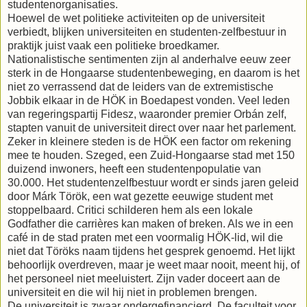
studentenorganisaties.
Hoewel de wet politieke activiteiten op de universiteit
verbiedt, blijken universiteiten en studenten-zelfbestuur in
praktijk juist vaak een politieke broedkamer.
Nationalistische sentimenten zijn al anderhalve eeuw zeer
sterk in de Hongaarse studentenbeweging, en daarom is het
niet zo verrassend dat de leiders van de extremistische
Jobbik elkaar in de HÖK in Boedapest vonden. Veel leden
van regeringspartij Fidesz, waaronder premier Orbán zelf,
stapten vanuit de universiteit direct over naar het parlement.
Zeker in kleinere steden is de HÖK een factor om rekening
mee te houden. Szeged, een Zuid-Hongaarse stad met 150
duizend inwoners, heeft een studentenpopulatie van
30.000. Het studentenzelfbestuur wordt er sinds jaren geleid
door Márk Török, een wat gezette eeuwige student met
stoppelbaard. Critici schilderen hem als een lokale
Godfather die carrières kan maken of breken. Als we in een
café in de stad praten met een voormalig HÖK-lid, wil die
niet dat Töröks naam tijdens het gesprek genoemd. Het lijkt
behoorlijk overdreven, maar je weet maar nooit, meent hij, of
het personeel niet meeluistert. Zijn vader doceert aan de
universiteit en die wil hij niet in problemen brengen.
De universiteit is zwaar ondergefinancierd. De faculteit voor