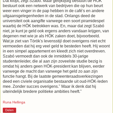
Dat klopt, zegt Szabó. Maar gelijktijdig bestuurt de HÖK
bestuurt ook een netwerk van bedrijven die op hun beurt
weer een vinger in de pap hebben in de café's en andere
uitgaansgelegenheden in de stad. Onlangs deed de
universiteit ook aangifte vanwege een soort piramidespel
waarbij de HÖK betrokken was. En, maar dat zegt Szabó
niet, je kunt je geld ook ergens anders vandaan krijgen, van
degenen met wie je als HÖK zaken doet, bijvoorbeeld.
Wat je ziet van Török's levensstijl doet overigens niet echt
vermoeden dat hij erg veel geld te besteden heeft. Hij woont
in een simpel appartement en kleedt zich niet overdreven.
Szabó vermoedt dan ook de inmiddels 30-jarige
studentenleider, die al aan zijn zoveelste studie bezig is
omdat hij anders geen HÖK-president kan blijven, eerder
vanwege de macht dan vanwege het geld zo aan zijn
functie hangt. Bij de laatste gemeenteraadsverkiezingen
deed een civiele organisatie bestaande uit oud-HÖK-leden
mee. Zonder succes overigens." Maar ik denk dat hij
uiteindelijk bredere politieke ambities heeft."
Runa Hellinga
Delen