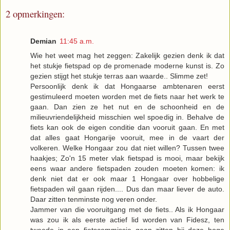
2 opmerkingen:
Demian
11:45 a.m.
Wie het weet mag het zeggen: Zakelijk gezien denk ik dat
het stukje fietspad op de promenade moderne kunst is. Zo
gezien stijgt het stukje terras aan waarde.. Slimme zet!
Persoonlijk denk ik dat Hongaarse ambtenaren eerst
gestimuleerd moeten worden met de fiets naar het werk te
gaan. Dan zien ze het nut en de schoonheid en de
milieuvriendelijkheid misschien wel spoedig in. Behalve de
fiets kan ook de eigen conditie dan vooruit gaan. En met
dat alles gaat Hongarije vooruit, mee in de vaart der
volkeren. Welke Hongaar zou dat niet willen? Tussen twee
haakjes; Zo'n 15 meter vlak fietspad is mooi, maar bekijk
eens waar andere fietspaden zouden moeten komen: ik
denk niet dat er ook maar 1 Hongaar over hobbelige
fietspaden wil gaan rijden.... Dus dan maar liever de auto.
Daar zitten tenminste nog veren onder.
Jammer van die vooruitgang met de fiets.. Als ik Hongaar
was zou ik als eerste actief lid worden van Fidesz, ten
tweede in een fietscommissie gaan zitten bij deze hoge